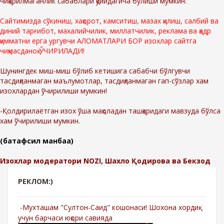
чиқарилмаганлик сабаблари қўйидагича бўлиши мумкин:
Сайтимизда сўкиниш, хақорот, камситиш, мазах қилиш, салбий ва
диний тарғибот, махалийчилик, миллатчилик, реклама ва қадр
қимматни ерга ургувчи АЛОМАТЛАРИ БОР изохлар сайтга
чиқмасданоқ ЎЧИРИЛАДИ!
Шунингдек миш-миш бўлиб кетишига сабабчи бўлгувчи
тасдиқланмаган маълумотлар, тасдиқланмаган гап-сўзлар хам
изохлардан ўчирилиши мумкин!
-Қолдирилаётган изох ўша мақоладан ташқаридаги мавзуда бўлса
хам ўчирилиши мумкин.
(батафсил манбаа)
Изохлар модератори NOZI, Шахло Қодирова ва Бекзод
РЕКЛОМ:)
-Мухташам "Султон-Саид" кошонаси! Шохона хордиқ
учун барчаси юқори савияда