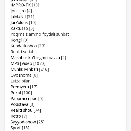
IMPRO-TK
[18]
Jonli ijro
[4]
JuMaNjI
[51]
JurYuldus
[10]
Kaktusso
[5]
Yoqimsiz ammo foydali suhbat
Kongil
[0]
Kundalik-shou
[13]
Realiti serial
Mashhur ko'targan mavzu
[2]
MP3|Video
[1070]
Muhlis Minbari
[216]
Ovoznoma
[6]
Luiza bilan
Premyera
[17]
Prikol
[100]
Paparacci-ppc
[0]
Podstava
[3]
Realiti shou
[74]
Retro
[7]
Sayyod-show
[25]
Sport
[18]