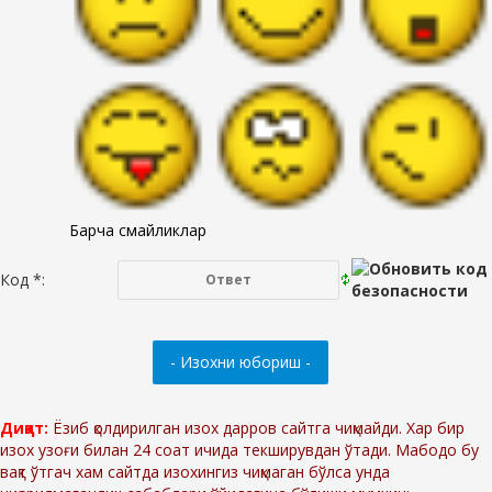
Барча смайликлар
Код *:
Диққат:
Ёзиб қолдирилган изох дарров сайтга чиқмайди. Хар бир
изох узоғи билан 24 соат ичида текширувдан ўтади. Мабодо бу
вақт ўтгач хам сайтда изохингиз чиқмаган бўлса унда