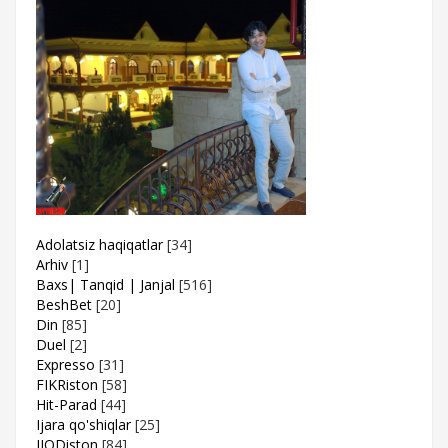
Adolatsiz haqiqatlar
[34]
Arhiv
[1]
Baxs| Tanqid | Janjal
[516]
BeshBet
[20]
Din
[85]
Duel
[2]
Expresso
[31]
FIKRiston
[58]
Hit-Parad
[44]
Ijara qo'shiqlar
[25]
IJODiston
[84]