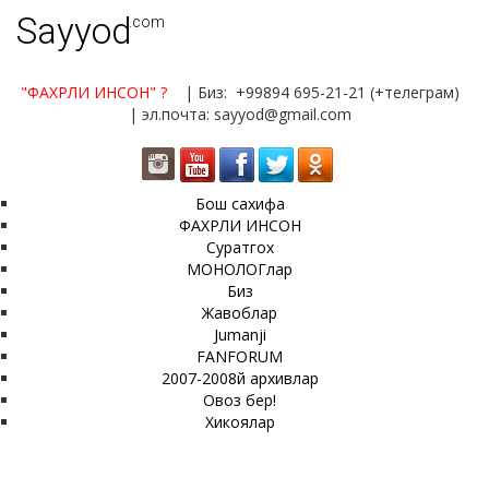
Sayyod
.com
"ФАХРЛИ ИНСОН"
?
| Биз: +99894 695-21-21 (+телеграм)
| эл.почта: sayyod@gmail.com
Бош сахифа
ФАХРЛИ ИНСОН
Суратгох
МОНОЛОГлар
Биз
Жавоблар
Jumanji
FANFORUM
2007-2008й архивлар
Овоз бер!
Хикоялар