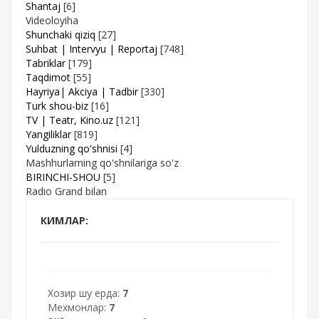
Shantaj
[6]
Videoloyiha
Shunchaki qiziq
[27]
Suhbat | Intervyu | Reportaj
[748]
Tabriklar
[179]
Taqdimot
[55]
Hayriya| Akciya | Tadbir
[330]
Turk shou-biz
[16]
TV | Teatr, Kino.uz
[121]
Yangiliklar
[819]
Yulduzning qo'shnisi
[4]
Mashhurlarning qo'shnilariga so'z
BIRINCHI-SHOU
[5]
Radio Grand bilan
КИМЛАР:
Хозир шу ерда:
7
Мехмонлар:
7