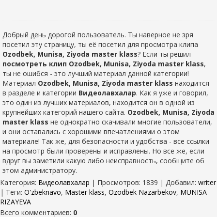
Добрый день дорогой пользователь. Ты наверное не зря
посетил эту страницу, ты её посетил для просмотра клипа
Ozodbek, Munisa, Ziyoda master klass
? Если ты решил
посмотреть клип Ozodbek, Munisa, Ziyoda master klass
,
ты не ошибся - это лучший материал данной категории!
Материал
Ozodbek, Munisa, Ziyoda master klass
находится
в разделе
и категории
Видеолавхалар
. Как я уже и говорил,
это один из лучших материалов, находится он в одной из
крупнейших категорий нашего сайта.
Ozodbek, Munisa, Ziyoda
master klass
не однократно скачивали многие пользователи,
и они оставались с хорошими впечатлениями о этом
материале! Так же, для безопасности и удобства - все ссылки
на просмотр были проверены и исправлены. Но все же, если
вдруг вы заметили какую либо неисправность, сообщите об
этом администратору.
Категория
:
Видеолавхалар
|
Просмотров
: 1839 |
Добавил
:
writer
|
Теги
:
O'zbeknavo
,
Master klass
,
Ozodbek Nazarbekov
,
MUNISA
RIZAYEVA
Всего комментариев
:
0