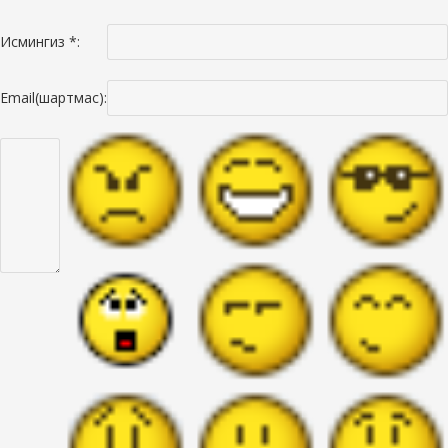
Исмингиз *:
Email(шартмас):