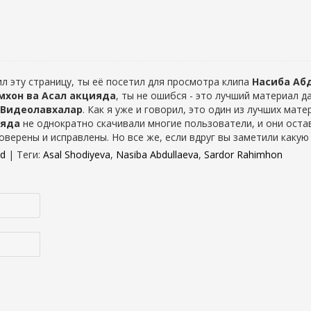
л эту страницу, ты её посетил для просмотра клипа
Насиба Аб
мхон ва Асал акцияда
, ты не ошибся - это лучший материал 
Видеолавхалар
. Как я уже и говорил, это один из лучших мат
ияда
не однократно скачивали многие пользователи, и они оста
роверены и исправлены. Но все же, если вдруг вы заметили каку
od
|
Теги
:
Asal Shodiyeva
,
Nasiba Abdullaeva
,
Sardor Rahimhon