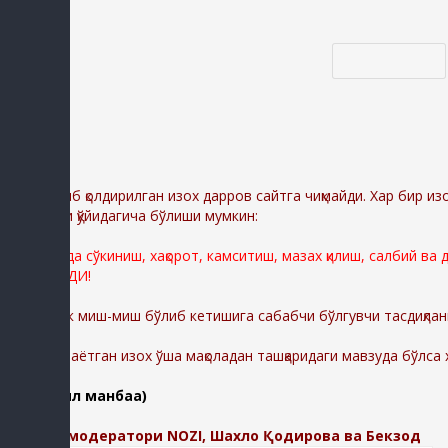
Код *:
Диққат:
Ёзиб қолдирилган изох дарров сайтга чиқмайди. Хар бир из
сабаблари қўйидагича бўлиши мумкин:
Сайтимизда сўкиниш, хақорот, камситиш, мазах қилиш, салбий ва
ЎЧИРИЛАДИ!
Шунингдек миш-миш бўлиб кетишига сабабчи бўлгувчи тасдиқлан
-Қолдирилаётган изох ўша мақоладан ташқаридаги мавзуда бўлса
(батафсил манбаа)
Изохлар модератори NOZI, Шахло Қодирова ва Бекзод