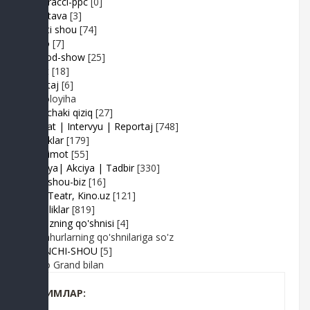
Paparacci-ppc
[0]
Podstava
[3]
Realiti shou
[74]
Retro
[7]
Sayyod-show
[25]
Sport
[18]
Shantaj
[6]
Videoloyiha
Shunchaki qiziq
[27]
Suhbat | Intervyu | Reportaj
[748]
Tabriklar
[179]
Taqdimot
[55]
Hayriya| Akciya | Tadbir
[330]
Turk shou-biz
[16]
TV | Teatr, Kino.uz
[121]
Yangiliklar
[819]
Yulduzning qo'shnisi
[4]
Mashhurlarning qo'shnilariga so'z
BIRINCHI-SHOU
[5]
Radio Grand bilan
КИМЛАР: