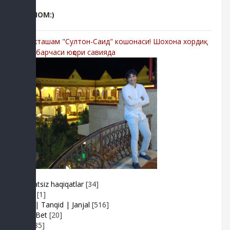
РЕКЛОМ:)
-Мухташам "Султон-Саид" кошонаси! Шохона хордиқ
учун барчаси юқори савияда
Adolatsiz haqiqatlar
[34]
Arhiv
[1]
Baxs| Tanqid | Janjal
[516]
BeshBet
[20]
Din
[85]