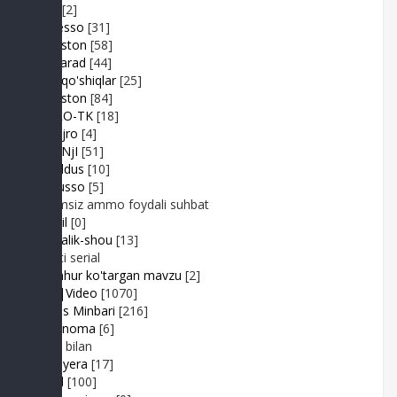
Duel
[2]
Expresso
[31]
FIKRiston
[58]
Hit-Parad
[44]
Ijara qo'shiqlar
[25]
IJODiston
[84]
IMPRO-TK
[18]
Jonli ijro
[4]
JuMaNjI
[51]
JurYuldus
[10]
Kaktusso
[5]
Yoqimsiz ammo foydali suhbat
Kongil
[0]
Kundalik-shou
[13]
Realiti serial
Mashhur ko'targan mavzu
[2]
MP3|Video
[1070]
Muhlis Minbari
[216]
Ovoznoma
[6]
Luiza bilan
Premyera
[17]
Prikol
[100]