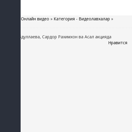
Главная
»
Онлайн видео
»
Категория - Видеолавхалар
»
Насиба Абдуллаева, Сардор Рахимхон ва Асал акцияда
Нравится