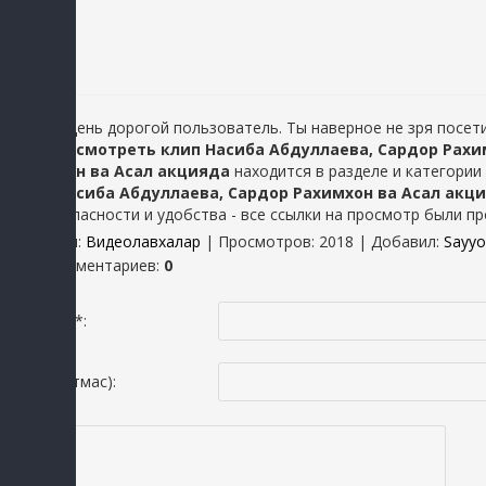
Добрый день дорогой пользователь. Ты наверное не зря посети
решил
посмотреть клип Насиба Абдуллаева, Сардор Рахи
Рахимхон ва Асал акцияда
находится в разделе
и категории
сайта.
Насиба Абдуллаева, Сардор Рахимхон ва Асал акц
для безопасности и удобства - все ссылки на просмотр были п
Категория
:
Видеолавхалар
|
Просмотров
: 2018 |
Добавил
:
Sayy
Всего комментариев
:
0
Исмингиз *:
Email(шартмас):