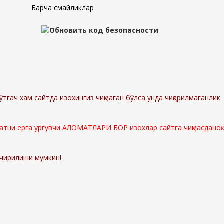
Барча смайликлар
ўтгач хам сайтда изохингиз чиқмаган бўлса унда чиқарилмаганлик
мматни ерга ургувчи АЛОМАТЛАРИ БОР изохлар сайтга чиқмасданоқ
ўчирилиши мумкин!