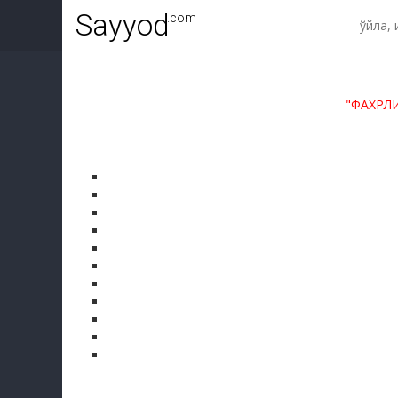
Sayyod
.com
"ФАХРЛ