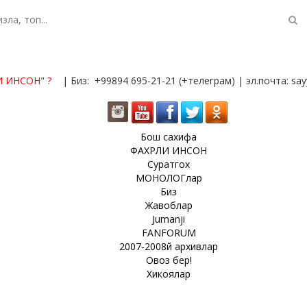
И ИНСОН"
?
| Биз: +99894 695-21-21 (+телеграм) | эл.почта: s
Бош сахифа
ФАХРЛИ ИНСОН
Суратгох
МОНОЛОГлар
Биз
Жавоблар
Jumanji
FANFORUM
2007-2008й архивлар
Овоз бер!
Хикоялар