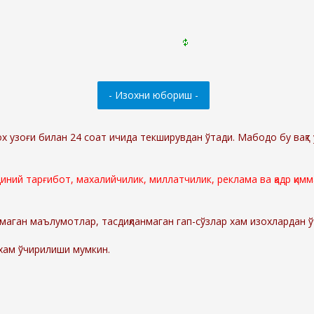
ох узоғи билан 24 соат ичида текширувдан ўтади. Мабодо бу вақт 
 диний тарғибот, махалийчилик, миллатчилик, реклама ва қадр қи
маган маълумотлар, тасдиқланмаган гап-сўзлар хам изохлардан 
 хам ўчирилиши мумкин.