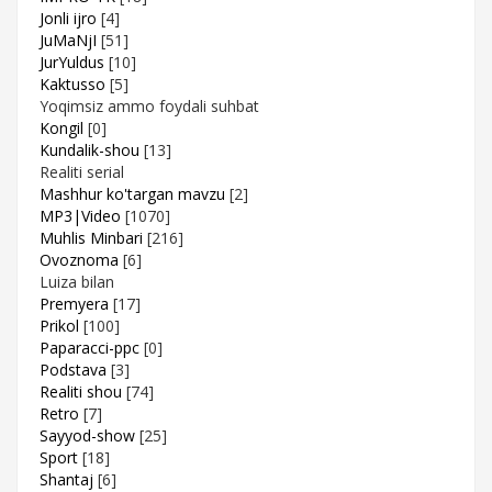
Jonli ijro
[4]
JuMaNjI
[51]
JurYuldus
[10]
Kaktusso
[5]
Yoqimsiz ammo foydali suhbat
Kongil
[0]
Kundalik-shou
[13]
Realiti serial
Mashhur ko'targan mavzu
[2]
MP3|Video
[1070]
Muhlis Minbari
[216]
Ovoznoma
[6]
Luiza bilan
Premyera
[17]
Prikol
[100]
Paparacci-ppc
[0]
Podstava
[3]
Realiti shou
[74]
Retro
[7]
Sayyod-show
[25]
Sport
[18]
Shantaj
[6]