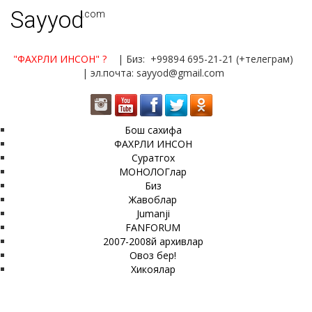
Sayyod
.com
"ФАХРЛИ ИНСОН"
?
| Биз: +99894 695-21-21 (+телеграм)
| эл.почта: sayyod@gmail.com
Бош сахифа
ФАХРЛИ ИНСОН
Суратгох
МОНОЛОГлар
Биз
Жавоблар
Jumanji
FANFORUM
2007-2008й архивлар
Овоз бер!
Хикоялар