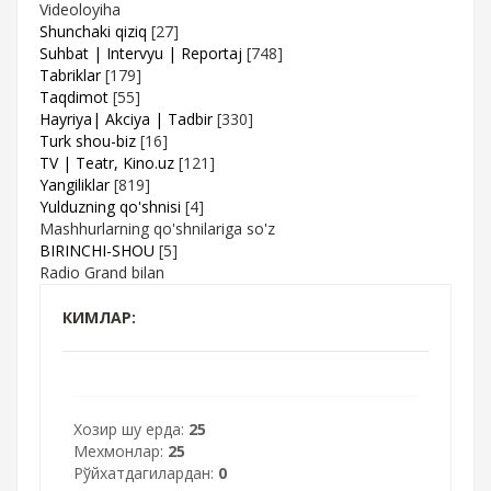
Videoloyiha
Shunchaki qiziq
[27]
Suhbat | Intervyu | Reportaj
[748]
Tabriklar
[179]
Taqdimot
[55]
Hayriya| Akciya | Tadbir
[330]
Turk shou-biz
[16]
TV | Teatr, Kino.uz
[121]
Yangiliklar
[819]
Yulduzning qo'shnisi
[4]
Mashhurlarning qo'shnilariga so'z
BIRINCHI-SHOU
[5]
Radio Grand bilan
КИМЛАР:
Хозир шу ерда:
25
Мехмонлар:
25
Рўйхатдагилардан:
0