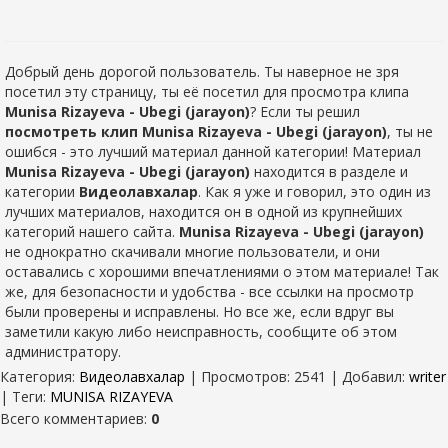
Добрый день дорогой пользователь. Ты наверное не зря
посетил эту страницу, ты её посетил для просмотра клипа
Munisa Rizayeva - Ubegi (jarayon)
? Если ты решил
посмотреть клип Munisa Rizayeva - Ubegi (jarayon)
, ты не
ошибся - это лучший материал данной категории! Материал
Munisa Rizayeva - Ubegi (jarayon)
находится в разделе
и
категории
Видеолавхалар
. Как я уже и говорил, это один из
лучших материалов, находится он в одной из крупнейших
категорий нашего сайта.
Munisa Rizayeva - Ubegi (jarayon)
не однократно скачивали многие пользователи, и они
оставались с хорошими впечатлениями о этом материале! Так
же, для безопасности и удобства - все ссылки на просмотр
были проверены и исправлены. Но все же, если вдруг вы
заметили какую либо неисправность, сообщите об этом
администратору.
Категория
:
Видеолавхалар
|
Просмотров
: 2541 |
Добавил
:
writer
|
Теги
:
MUNISA RIZAYEVA
Всего комментариев
:
0