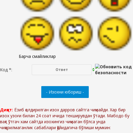
Барча смайликлар
Код *:
Диққат:
Ёзиб қолдирилган изох дарров сайтга чиқмайди. Хар бир
изох узоғи билан 24 соат ичида текширувдан ўтади. Мабодо бу
вақт ўтгач хам сайтда изохингиз чиқмаган бўлса унда
чиқарилмаганлик сабаблари қўйидагича бўлиши мумкин: