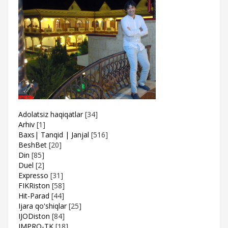
Adolatsiz haqiqatlar
[34]
Arhiv
[1]
Baxs| Tanqid | Janjal
[516]
BeshBet
[20]
Din
[85]
Duel
[2]
Expresso
[31]
FIKRiston
[58]
Hit-Parad
[44]
Ijara qo'shiqlar
[25]
IJODiston
[84]
IMPRO-TK
[18]