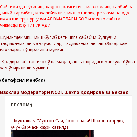
Сайтимизда сўкиниш, хақорот, камситиш, мазах қилиш, салбий ва
диний тарғибот, махалийчилик, миллатчилик, реклама ва қадр
қимматни ерга ургувчи АЛОМАТЛАРИ БОР изохлар сайтга
чиқмасданоқ ЎЧИРИЛАДИ!
Шунингдек миш-миш бўлиб кетишига сабабчи бўлгувчи
тасдиқланмаган маълумотлар, тасдиқланмаган гап-сўзлар хам
изохлардан ўчирилиши мумкин!
-Қолдирилаётган изох ўша мақоладан ташқаридаги мавзуда бўлса
хам ўчирилиши мумкин.
(батафсил манбаа)
Изохлар модератори NOZI, Шахло Қодирова ва Бекзод
РЕКЛОМ:)
-Мухташам "Султон-Саид" кошонаси! Шохона хордиқ
учун барчаси юқори савияда