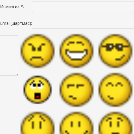
Исмингиз *:
Email(шартмас):