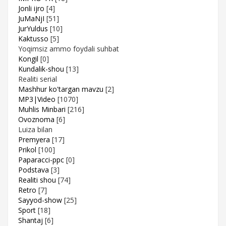
Jonli ijro
[4]
JuMaNjI
[51]
JurYuldus
[10]
Kaktusso
[5]
Yoqimsiz ammo foydali suhbat
Kongil
[0]
Kundalik-shou
[13]
Realiti serial
Mashhur ko'targan mavzu
[2]
MP3|Video
[1070]
Muhlis Minbari
[216]
Ovoznoma
[6]
Luiza bilan
Premyera
[17]
Prikol
[100]
Paparacci-ppc
[0]
Podstava
[3]
Realiti shou
[74]
Retro
[7]
Sayyod-show
[25]
Sport
[18]
Shantaj
[6]