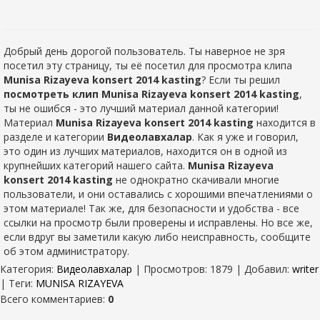
Добрый день дорогой пользователь. Ты наверное не зря
посетил эту страницу, ты её посетил для просмотра клипа
Munisa Rizayeva konsert 2014 kasting
? Если ты решил
посмотреть клип Munisa Rizayeva konsert 2014 kasting
,
ты не ошибся - это лучший материал данной категории!
Материал
Munisa Rizayeva konsert 2014 kasting
находится в
разделе
и категории
Видеолавхалар
. Как я уже и говорил,
это один из лучших материалов, находится он в одной из
крупнейших категорий нашего сайта.
Munisa Rizayeva
konsert 2014 kasting
не однократно скачивали многие
пользователи, и они оставались с хорошими впечатлениями о
этом материале! Так же, для безопасности и удобства - все
ссылки на просмотр были проверены и исправлены. Но все же,
если вдруг вы заметили какую либо неисправность, сообщите
об этом администратору.
Категория
:
Видеолавхалар
|
Просмотров
: 1879 |
Добавил
:
writer
|
Теги
:
MUNISA RIZAYEVA
Всего комментариев
:
0