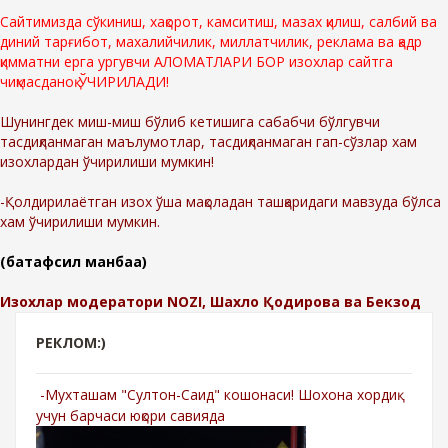
Сайтимизда сўкиниш, хақорот, камситиш, мазах қилиш, салбий ва
диний тарғибот, махалийчилик, миллатчилик, реклама ва қадр
қимматни ерга ургувчи АЛОМАТЛАРИ БОР изохлар сайтга
чиқмасданоқ ЎЧИРИЛАДИ!
Шунингдек миш-миш бўлиб кетишига сабабчи бўлгувчи
тасдиқланмаган маълумотлар, тасдиқланмаган гап-сўзлар хам
изохлардан ўчирилиши мумкин!
-Қолдирилаётган изох ўша мақоладан ташқаридаги мавзуда бўлса
хам ўчирилиши мумкин.
(батафсил манбаа)
Изохлар модератори NOZI, Шахло Қодирова ва Бекзод
РЕКЛОМ:)
-Мухташам "Султон-Саид" кошонаси! Шохона хордиқ
учун барчаси юқори савияда