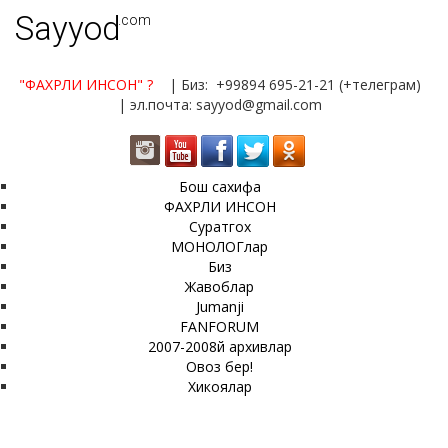
Sayyod
.com
"ФАХРЛИ ИНСОН"
?
| Биз: +99894 695-21-21 (+телеграм)
| эл.почта: sayyod@gmail.com
Бош сахифа
ФАХРЛИ ИНСОН
Суратгох
МОНОЛОГлар
Биз
Жавоблар
Jumanji
FANFORUM
2007-2008й архивлар
Овоз бер!
Хикоялар