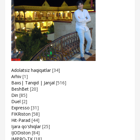
Adolatsiz haqiqatlar
[34]
Arhiv
[1]
Baxs| Tanqid | Janjal
[516]
BeshBet
[20]
Din
[85]
Duel
[2]
Expresso
[31]
FIKRiston
[58]
Hit-Parad
[44]
Ijara qo'shiqlar
[25]
IJODiston
[84]
IMPRO-TK
[18]