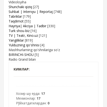
Videoloyiha
Shunchaki qiziq
[27]
Suhbat | Intervyu | Reportaj
[748]
Tabriklar
[179]
Taqdimot
[55]
Hayriya| Akciya | Tadbir
[330]
Turk shou-biz
[16]
TV | Teatr, Kino.uz
[121]
Yangiliklar
[819]
Yulduzning qo'shnisi
[4]
Mashhurlarning qo'shnilariga so'z
BIRINCHI-SHOU
[5]
Radio Grand bilan
КИМЛАР:
Хозир шу ерда:
17
Мехмонлар:
17
Рўйхатдагилардан:
0