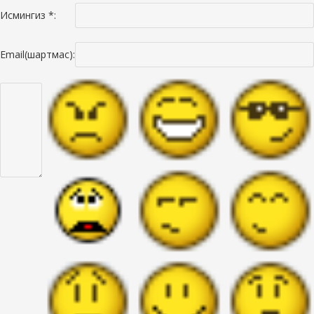
Исмингиз *:
Email(шартмас):