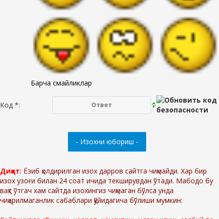
Барча смайликлар
Код *:
Диққат:
Ёзиб қолдирилган изох дарров сайтга чиқмайди. Хар бир
изох узоғи билан 24 соат ичида текширувдан ўтади. Мабодо бу
вақт ўтгач хам сайтда изохингиз чиқмаган бўлса унда
чиқарилмаганлик сабаблари қўйидагича бўлиши мумкин: