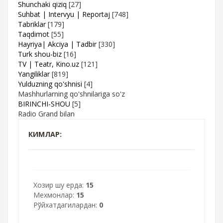
Shunchaki qiziq
[27]
Suhbat | Intervyu | Reportaj
[748]
Tabriklar
[179]
Taqdimot
[55]
Hayriya| Akciya | Tadbir
[330]
Turk shou-biz
[16]
TV | Teatr, Kino.uz
[121]
Yangiliklar
[819]
Yulduzning qo'shnisi
[4]
Mashhurlarning qo'shnilariga so'z
BIRINCHI-SHOU
[5]
Radio Grand bilan
КИМЛАР:
Хозир шу ерда:
15
Мехмонлар:
15
Рўйхатдагилардан:
0