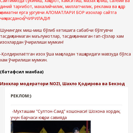
Сайтимизда сўкиниш, хақорот, камситиш, мазах қилиш, салбий ва
диний тарғибот, махалийчилик, миллатчилик, реклама ва қадр
қимматни ерга ургувчи АЛОМАТЛАРИ БОР изохлар сайтга
чиқмасданоқ ЎЧИРИЛАДИ!
Шунингдек миш-миш бўлиб кетишига сабабчи бўлгувчи
тасдиқланмаган маълумотлар, тасдиқланмаган гап-сўзлар хам
изохлардан ўчирилиши мумкин!
-Қолдирилаётган изох ўша мақоладан ташқаридаги мавзуда бўлса
хам ўчирилиши мумкин.
(батафсил манбаа)
Изохлар модератори NOZI, Шахло Қодирова ва Бекзод
РЕКЛОМ:)
-Мухташам "Султон-Саид" кошонаси! Шохона хордиқ
учун барчаси юқори савияда