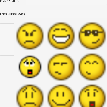
Исмингиз *:
Email(шартмас):