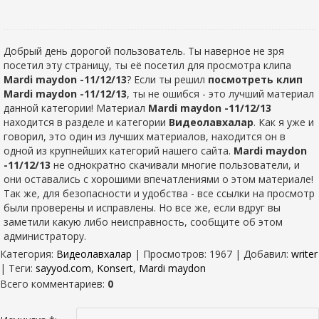
Добрый день дорогой пользователь. Ты наверное не зря
посетил эту страницу, ты её посетил для просмотра клипа
Mardi maydon -11/12/13
? Если ты решил
посмотреть клип
Mardi maydon -11/12/13
, ты не ошибся - это лучший материал
данной категории! Материал
Mardi maydon -11/12/13
находится в разделе
и категории
Видеолавхалар
. Как я уже и
говорил, это один из лучших материалов, находится он в
одной из крупнейших категорий нашего сайта.
Mardi maydon
-11/12/13
не однократно скачивали многие пользователи, и
они оставались с хорошими впечатлениями о этом материале!
Так же, для безопасности и удобства - все ссылки на просмотр
были проверены и исправлены. Но все же, если вдруг вы
заметили какую либо неисправность, сообщите об этом
администратору.
Категория
:
Видеолавхалар
|
Просмотров
: 1967 |
Добавил
:
writer
|
Теги
:
sayyod.com
,
Konsert
,
Mardi maydon
Всего комментариев
:
0