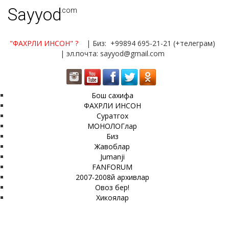
Sayyod
.com
"ФАХРЛИ ИНСОН"
?
| Биз: +99894 695-21-21 (+телеграм)
| эл.почта: sayyod@gmail.com
Бош сахифа
ФАХРЛИ ИНСОН
Суратгох
МОНОЛОГлар
Биз
Жавоблар
Jumanji
FANFORUM
2007-2008й архивлар
Овоз бер!
Хикоялар