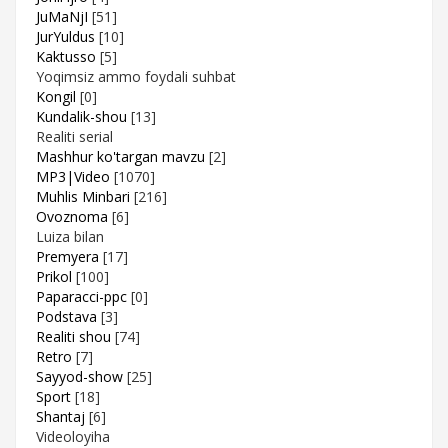
JuMaNjI
[51]
JurYuldus
[10]
Kaktusso
[5]
Yoqimsiz ammo foydali suhbat
Kongil
[0]
Kundalik-shou
[13]
Realiti serial
Mashhur ko'targan mavzu
[2]
MP3|Video
[1070]
Muhlis Minbari
[216]
Ovoznoma
[6]
Luiza bilan
Premyera
[17]
Prikol
[100]
Paparacci-ppc
[0]
Podstava
[3]
Realiti shou
[74]
Retro
[7]
Sayyod-show
[25]
Sport
[18]
Shantaj
[6]
Videoloyiha