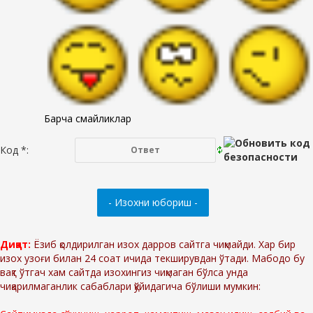
Барча смайликлар
Код *:
Диққат:
Ёзиб қолдирилган изох дарров сайтга чиқмайди. Хар бир
изох узоғи билан 24 соат ичида текширувдан ўтади. Мабодо бу
вақт ўтгач хам сайтда изохингиз чиқмаган бўлса унда
чиқарилмаганлик сабаблари қўйидагича бўлиши мумкин: