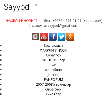
Sayyod
.com
"ФАХРЛИ ИНСОН"
?
| Биз: +99894 695-21-21 (+телеграм)
| эл.почта: sayyod@gmail.com
Бош сахифа
ФАХРЛИ ИНСОН
Суратгох
МОНОЛОГлар
Биз
Жавоблар
Jumanji
FANFORUM
2007-2008й архивлар
Овоз бер!
Хикоялар