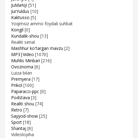
JuMaNjI
[51]
JurYuldus
[10]
Kaktusso
[5]
Yoqimsiz ammo foydali suhbat
Kongil
[0]
Kundalik-shou
[13]
Realiti serial
Mashhur ko'targan mavzu
[2]
MP3|Video
[1070]
Muhlis Minbari
[216]
Ovoznoma
[6]
Luiza bilan
Premyera
[17]
Prikol
[100]
Paparacci-ppc
[0]
Podstava
[3]
Realiti shou
[74]
Retro
[7]
Sayyod-show
[25]
Sport
[18]
Shantaj
[6]
Videoloyiha