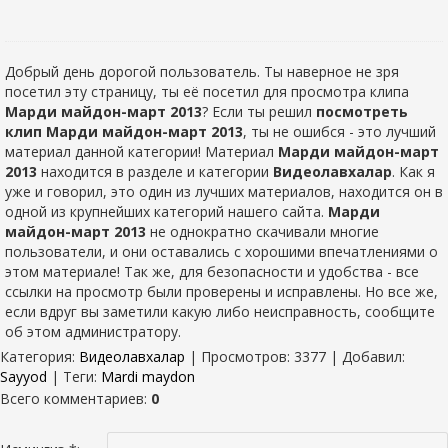
Добрый день дорогой пользователь. Ты наверное не зря
посетил эту страницу, ты её посетил для просмотра клипа
Марди майдон-март 2013
? Если ты решил
посмотреть
клип Марди майдон-март 2013
, ты не ошибся - это лучший
материал данной категории! Материал
Марди майдон-март
2013
находится в разделе
и категории
Видеолавхалар
. Как я
уже и говорил, это один из лучших материалов, находится он в
одной из крупнейших категорий нашего сайта.
Марди
майдон-март 2013
не однократно скачивали многие
пользователи, и они оставались с хорошими впечатлениями о
этом материале! Так же, для безопасности и удобства - все
ссылки на просмотр были проверены и исправлены. Но все же,
если вдруг вы заметили какую либо неисправность, сообщите
об этом администратору.
Категория
:
Видеолавхалар
|
Просмотров
: 3377 |
Добавил
:
Sayyod
|
Теги
:
Mardi maydon
Всего комментариев
:
0