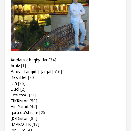
Adolatsiz haqiqatlar
[34]
Arhiv
[1]
Baxs| Tanqid | Janjal
[516]
BeshBet
[20]
Din
[85]
Duel
[2]
Expresso
[31]
FIKRiston
[58]
Hit-Parad
[44]
Ijara qo'shiqlar
[25]
IJODiston
[84]
IMPRO-TK
[18]
Jonli ijro
[4]