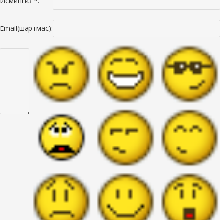
Исмингиз *:
Email(шартмас):