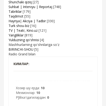
Shunchaki qiziq
[27]
Suhbat | Intervyu | Reportaj
[748]
Tabriklar
[179]
Taqdimot
[55]
Hayriya| Akciya | Tadbir
[330]
Turk shou-biz
[16]
TV | Teatr, Kino.uz
[121]
Yangiliklar
[819]
Yulduzning qo'shnisi
[4]
Mashhurlarning qo'shnilariga so'z
BIRINCHI-SHOU
[5]
Radio Grand bilan
КИМЛАР:
Хозир шу ерда:
10
Мехмонлар:
10
Рўйхатдагилардан:
0