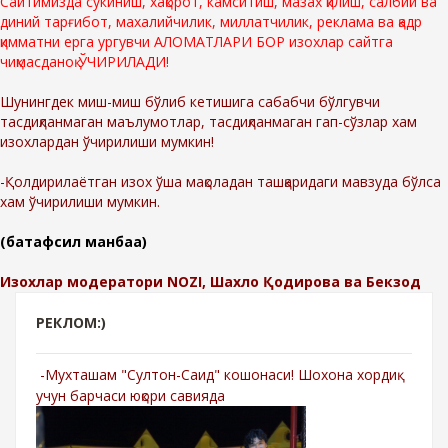
Сайтимизда сўкиниш, хақорот, камситиш, мазах қилиш, салбий ва
диний тарғибот, махалийчилик, миллатчилик, реклама ва қадр
қимматни ерга ургувчи АЛОМАТЛАРИ БОР изохлар сайтга
чиқмасданоқ ЎЧИРИЛАДИ!
Шунингдек миш-миш бўлиб кетишига сабабчи бўлгувчи
тасдиқланмаган маълумотлар, тасдиқланмаган гап-сўзлар хам
изохлардан ўчирилиши мумкин!
-Қолдирилаётган изох ўша мақоладан ташқаридаги мавзуда бўлса
хам ўчирилиши мумкин.
(батафсил манбаа)
Изохлар модератори NOZI, Шахло Қодирова ва Бекзод
РЕКЛОМ:)
-Мухташам "Султон-Саид" кошонаси! Шохона хордиқ
учун барчаси юқори савияда