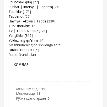
Shunchaki qiziq
[27]
Suhbat | Intervyu | Reportaj
[748]
Tabriklar
[179]
Taqdimot
[55]
Hayriya| Akciya | Tadbir
[330]
Turk shou-biz
[16]
TV | Teatr, Kino.uz
[121]
Yangiliklar
[819]
Yulduzning qo'shnisi
[4]
Mashhurlarning qo'shnilariga so'z
BIRINCHI-SHOU
[5]
Radio Grand bilan
КИМЛАР:
Хозир шу ерда:
11
Мехмонлар:
11
Рўйхатдагилардан:
0