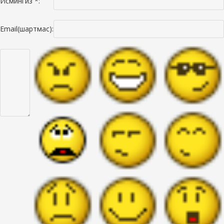
Исмингиз *:
Email(шартмас):