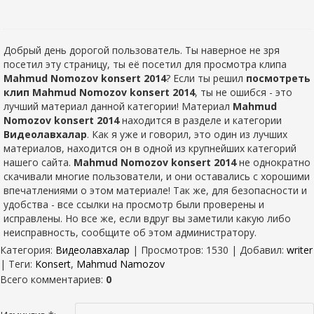
Добрый день дорогой пользователь. Ты наверное не зря
посетил эту страницу, ты её посетил для просмотра клипа
Mahmud Nomozov konsert 2014
? Если ты решил
посмотреть
клип Mahmud Nomozov konsert 2014
, ты не ошибся - это
лучший материал данной категории! Материал
Mahmud
Nomozov konsert 2014
находится в разделе
и категории
Видеолавхалар
. Как я уже и говорил, это один из лучших
материалов, находится он в одной из крупнейших категорий
нашего сайта.
Mahmud Nomozov konsert 2014
не однократно
скачивали многие пользователи, и они оставались с хорошими
впечатлениями о этом материале! Так же, для безопасности и
удобства - все ссылки на просмотр были проверены и
исправлены. Но все же, если вдруг вы заметили какую либо
неисправность, сообщите об этом администратору.
Категория
:
Видеолавхалар
|
Просмотров
: 1530 |
Добавил
:
writer
|
Теги
:
Konsert
,
Mahmud Namozov
Всего комментариев
:
0