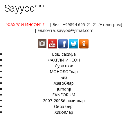
Sayyod
.com
"ФАХРЛИ ИНСОН"
?
| Биз: +99894 695-21-21 (+телеграм)
| эл.почта: sayyod@gmail.com
Бош сахифа
ФАХРЛИ ИНСОН
Суратгох
МОНОЛОГлар
Биз
Жавоблар
Jumanji
FANFORUM
2007-2008й архивлар
Овоз бер!
Хикоялар