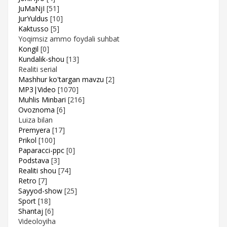
JuMaNjI
[51]
JurYuldus
[10]
Kaktusso
[5]
Yoqimsiz ammo foydali suhbat
Kongil
[0]
Kundalik-shou
[13]
Realiti serial
Mashhur ko'targan mavzu
[2]
MP3|Video
[1070]
Muhlis Minbari
[216]
Ovoznoma
[6]
Luiza bilan
Premyera
[17]
Prikol
[100]
Paparacci-ppc
[0]
Podstava
[3]
Realiti shou
[74]
Retro
[7]
Sayyod-show
[25]
Sport
[18]
Shantaj
[6]
Videoloyiha