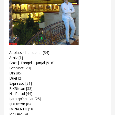
Adolatsiz haqiqatlar
[34]
Arhiv
[1]
Baxs| Tanqid | Janjal
[516]
BeshBet
[20]
Din
[85]
Duel
[2]
Expresso
[31]
FIKRiston
[58]
Hit-Parad
[44]
Ijara qo'shiqlar
[25]
IJODiston
[84]
IMPRO-TK
[18]
Jonli ijro
[4]