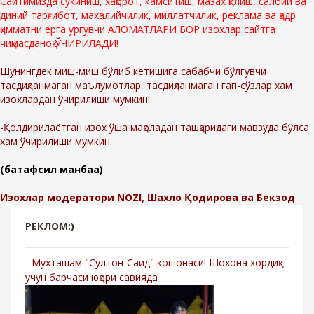
Сайтимизда сўкиниш, хақорот, камситиш, мазах қилиш, салбий ва
диний тарғибот, махалийчилик, миллатчилик, реклама ва қадр
қимматни ерга ургувчи АЛОМАТЛАРИ БОР изохлар сайтга
чиқмасданоқ ЎЧИРИЛАДИ!
Шунингдек миш-миш бўлиб кетишига сабабчи бўлгувчи
тасдиқланмаган маълумотлар, тасдиқланмаган гап-сўзлар хам
изохлардан ўчирилиши мумкин!
-Қолдирилаётган изох ўша мақоладан ташқаридаги мавзуда бўлса
хам ўчирилиши мумкин.
(батафсил манбаа)
Изохлар модератори NOZI, Шахло Қодирова ва Бекзод
РЕКЛОМ:)
-Мухташам "Султон-Саид" кошонаси! Шохона хордиқ
учун барчаси юқори савияда