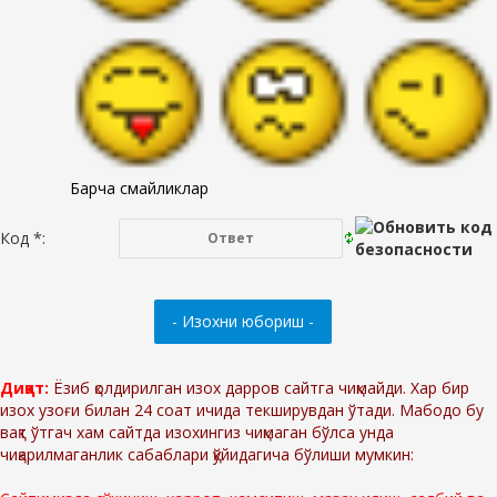
Барча смайликлар
Код *:
Диққат:
Ёзиб қолдирилган изох дарров сайтга чиқмайди. Хар бир
изох узоғи билан 24 соат ичида текширувдан ўтади. Мабодо бу
вақт ўтгач хам сайтда изохингиз чиқмаган бўлса унда
чиқарилмаганлик сабаблари қўйидагича бўлиши мумкин: