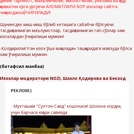
диний тарғибот, махалийчилик, миллатчилик, реклама ва қадр
қимматни ерга ургувчи АЛОМАТЛАРИ БОР изохлар сайтга
чиқмасданоқ ЎЧИРИЛАДИ!
Шунингдек миш-миш бўлиб кетишига сабабчи бўлгувчи
тасдиқланмаган маълумотлар, тасдиқланмаган гап-сўзлар хам
изохлардан ўчирилиши мумкин!
-Қолдирилаётган изох ўша мақоладан ташқаридаги мавзуда бўлса
хам ўчирилиши мумкин.
(батафсил манбаа)
Изохлар модератори NOZI, Шахло Қодирова ва Бекзод
РЕКЛОМ:)
-Мухташам "Султон-Саид" кошонаси! Шохона хордиқ
учун барчаси юқори савияда