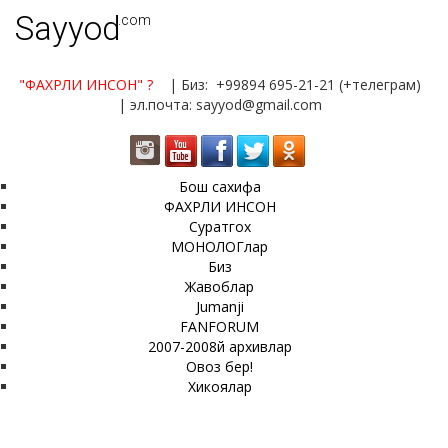
Sayyod
.com
"ФАХРЛИ ИНСОН"
?
| Биз: +99894 695-21-21 (+телеграм)
| эл.почта: sayyod@gmail.com
Бош сахифа
ФАХРЛИ ИНСОН
Суратгох
МОНОЛОГлар
Биз
Жавоблар
Jumanji
FANFORUM
2007-2008й архивлар
Овоз бер!
Хикоялар