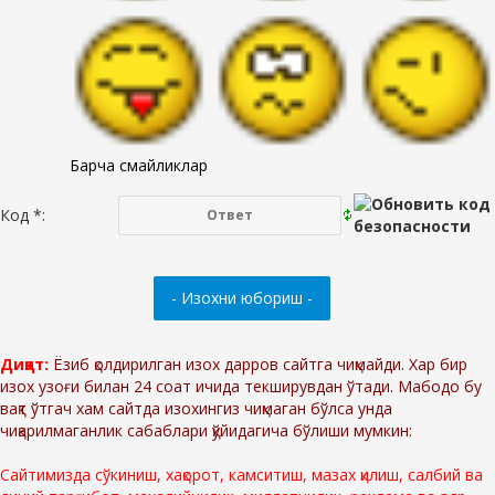
Барча смайликлар
Код *:
Диққат:
Ёзиб қолдирилган изох дарров сайтга чиқмайди. Хар бир
изох узоғи билан 24 соат ичида текширувдан ўтади. Мабодо бу
вақт ўтгач хам сайтда изохингиз чиқмаган бўлса унда
чиқарилмаганлик сабаблари қўйидагича бўлиши мумкин:
Сайтимизда сўкиниш, хақорот, камситиш, мазах қилиш, салбий ва