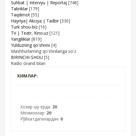
Suhbat | Intervyu | Reportaj
[748]
Tabriklar
[179]
Taqdimot
[55]
Hayriya| Akciya | Tadbir
[330]
Turk shou-biz
[16]
TV | Teatr, Kino.uz
[121]
Yangiliklar
[819]
Yulduzning qo'shnisi
[4]
Mashhurlarning qo'shnilariga so'z
BIRINCHI-SHOU
[5]
Radio Grand bilan
КИМЛАР:
Хозир шу ерда:
20
Мехмонлар:
20
Рўйхатдагилардан:
0