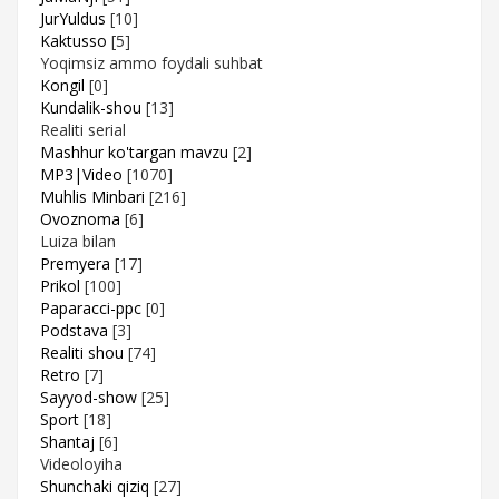
JurYuldus
[10]
Kaktusso
[5]
Yoqimsiz ammo foydali suhbat
Kongil
[0]
Kundalik-shou
[13]
Realiti serial
Mashhur ko'targan mavzu
[2]
MP3|Video
[1070]
Muhlis Minbari
[216]
Ovoznoma
[6]
Luiza bilan
Premyera
[17]
Prikol
[100]
Paparacci-ppc
[0]
Podstava
[3]
Realiti shou
[74]
Retro
[7]
Sayyod-show
[25]
Sport
[18]
Shantaj
[6]
Videoloyiha
Shunchaki qiziq
[27]