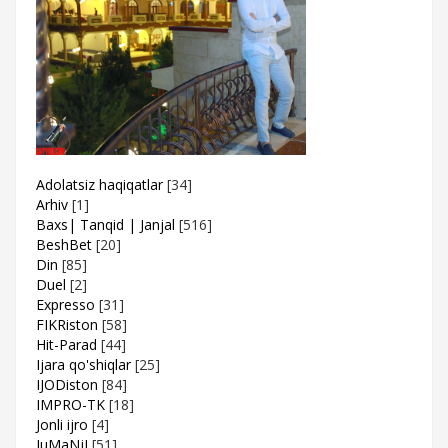
Adolatsiz haqiqatlar
[34]
Arhiv
[1]
Baxs| Tanqid | Janjal
[516]
BeshBet
[20]
Din
[85]
Duel
[2]
Expresso
[31]
FIKRiston
[58]
Hit-Parad
[44]
Ijara qo'shiqlar
[25]
IJODiston
[84]
IMPRO-TK
[18]
Jonli ijro
[4]
JuMaNjI
[51]