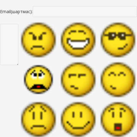
Email(шартмас):