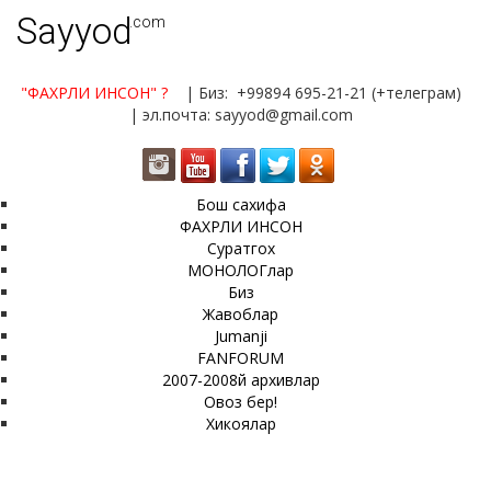
Sayyod
.com
"ФАХРЛИ ИНСОН"
?
| Биз: +99894 695-21-21 (+телеграм)
| эл.почта: sayyod@gmail.com
Бош сахифа
ФАХРЛИ ИНСОН
Суратгох
МОНОЛОГлар
Биз
Жавоблар
Jumanji
FANFORUM
2007-2008й архивлар
Овоз бер!
Хикоялар