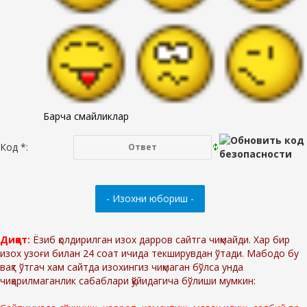
Барча смайликлар
Код *:
Диққат:
Ёзиб қолдирилган изох дарров сайтга чиқмайди. Хар бир
изох узоғи билан 24 соат ичида текширувдан ўтади. Мабодо бу
вақт ўтгач хам сайтда изохингиз чиқмаган бўлса унда
чиқарилмаганлик сабаблари қўйидагича бўлиши мумкин: