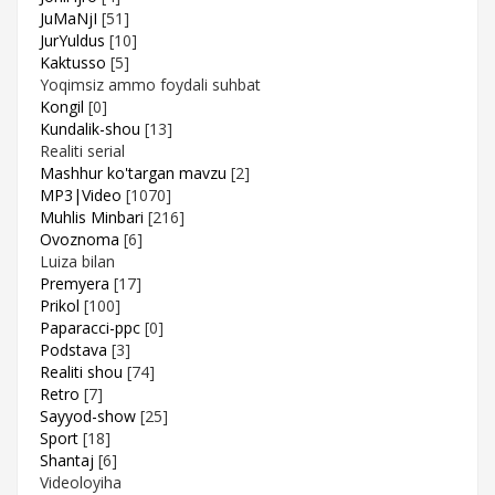
JuMaNjI
[51]
JurYuldus
[10]
Kaktusso
[5]
Yoqimsiz ammo foydali suhbat
Kongil
[0]
Kundalik-shou
[13]
Realiti serial
Mashhur ko'targan mavzu
[2]
MP3|Video
[1070]
Muhlis Minbari
[216]
Ovoznoma
[6]
Luiza bilan
Premyera
[17]
Prikol
[100]
Paparacci-ppc
[0]
Podstava
[3]
Realiti shou
[74]
Retro
[7]
Sayyod-show
[25]
Sport
[18]
Shantaj
[6]
Videoloyiha