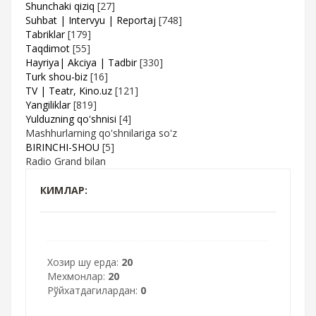
Shunchaki qiziq
[27]
Suhbat | Intervyu | Reportaj
[748]
Tabriklar
[179]
Taqdimot
[55]
Hayriya| Akciya | Tadbir
[330]
Turk shou-biz
[16]
TV | Teatr, Kino.uz
[121]
Yangiliklar
[819]
Yulduzning qo'shnisi
[4]
Mashhurlarning qo'shnilariga so'z
BIRINCHI-SHOU
[5]
Radio Grand bilan
КИМЛАР:
Хозир шу ерда:
20
Мехмонлар:
20
Рўйхатдагилардан:
0