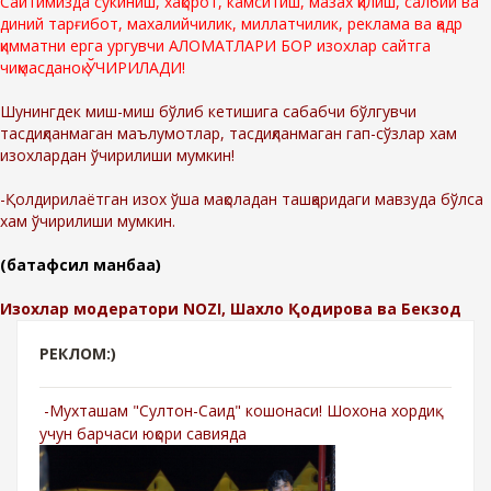
Сайтимизда сўкиниш, хақорот, камситиш, мазах қилиш, салбий ва
диний тарғибот, махалийчилик, миллатчилик, реклама ва қадр
қимматни ерга ургувчи АЛОМАТЛАРИ БОР изохлар сайтга
чиқмасданоқ ЎЧИРИЛАДИ!
Шунингдек миш-миш бўлиб кетишига сабабчи бўлгувчи
тасдиқланмаган маълумотлар, тасдиқланмаган гап-сўзлар хам
изохлардан ўчирилиши мумкин!
-Қолдирилаётган изох ўша мақоладан ташқаридаги мавзуда бўлса
хам ўчирилиши мумкин.
(батафсил манбаа)
Изохлар модератори NOZI, Шахло Қодирова ва Бекзод
РЕКЛОМ:)
-Мухташам "Султон-Саид" кошонаси! Шохона хордиқ
учун барчаси юқори савияда