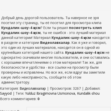
Добрый день дорогой пользователь. Ты наверное не зря
посетил эту страницу, ты её посетил для просмотра клипа
Кундалик-шоу-4 қисм
? Если ты решил
посмотреть клип
Кундалик-шоу-4 қисм
, ты не ошибся - это лучший материал
данной категории! Материал
Кундалик-шоу-4 қисм
находится
в разделе
и категории
Видеолавхалар
. Как я уже и говорил,
это один из лучших материалов, находится он в одной из
крупнейших категорий нашего сайта.
Кундалик-шоу-4 қисм
не
однократно скачивали многие пользователи, и они оставались
с хорошими впечатлениями о этом материале! Так же, для
безопасности и удобства - все ссылки на просмотр были
проверены и исправлены. Но все же, если вдруг вы заметили
какую либо неисправность, сообщите об этом
администратору.
Категория
:
Видеолавхалар
|
Просмотров
: 3267 |
Добавил
:
Sayyod
|
Теги
:
Yulduz Ibragimovna Usmonova
,
Kundalik-shou
Всего комментариев
:
0