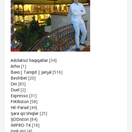
Adolatsiz haqiqatlar
[34]
Arhiv
[1]
Baxs| Tanqid | Janjal
[516]
BeshBet
[20]
Din
[85]
Duel
[2]
Expresso
[31]
FIKRiston
[58]
Hit-Parad
[44]
Ijara qo'shiqlar
[25]
IJODiston
[84]
IMPRO-TK
[18]
Jonli ijro
[4]