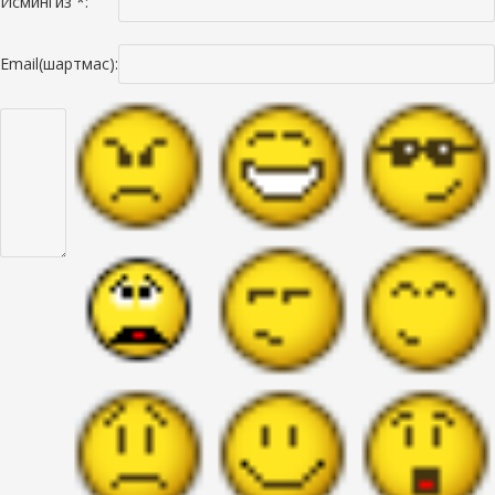
Исмингиз *:
Email(шартмас):