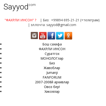
Sayyod
.com
"ФАХРЛИ ИНСОН"
?
| Биз: +99894 695-21-21 (+телеграм)
| эл.почта: sayyod@gmail.com
Бош сахифа
ФАХРЛИ ИНСОН
Суратгох
МОНОЛОГлар
Биз
Жавоблар
Jumanji
FANFORUM
2007-2008й архивлар
Овоз бер!
Хикоялар