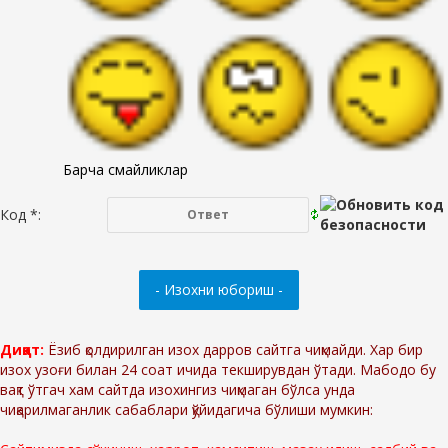
Барча смайликлар
Код *:
Диққат:
Ёзиб қолдирилган изох дарров сайтга чиқмайди. Хар бир
изох узоғи билан 24 соат ичида текширувдан ўтади. Мабодо бу
вақт ўтгач хам сайтда изохингиз чиқмаган бўлса унда
чиқарилмаганлик сабаблари қўйидагича бўлиши мумкин: