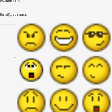
Исмингиз *:
Email(шартмас):