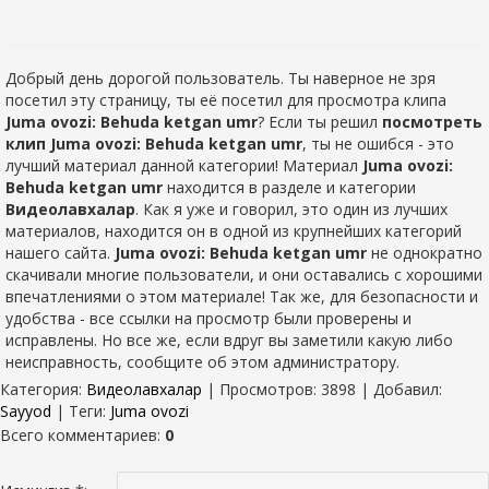
Добрый день дорогой пользователь. Ты наверное не зря
посетил эту страницу, ты её посетил для просмотра клипа
Juma ovozi: Behuda ketgan umr
? Если ты решил
посмотреть
клип Juma ovozi: Behuda ketgan umr
, ты не ошибся - это
лучший материал данной категории! Материал
Juma ovozi:
Behuda ketgan umr
находится в разделе
и категории
Видеолавхалар
. Как я уже и говорил, это один из лучших
материалов, находится он в одной из крупнейших категорий
нашего сайта.
Juma ovozi: Behuda ketgan umr
не однократно
скачивали многие пользователи, и они оставались с хорошими
впечатлениями о этом материале! Так же, для безопасности и
удобства - все ссылки на просмотр были проверены и
исправлены. Но все же, если вдруг вы заметили какую либо
неисправность, сообщите об этом администратору.
Категория
:
Видеолавхалар
|
Просмотров
: 3898 |
Добавил
:
Sayyod
|
Теги
:
Juma ovozi
Всего комментариев
:
0