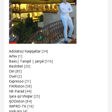
Adolatsiz haqiqatlar
[34]
Arhiv
[1]
Baxs| Tanqid | Janjal
[516]
BeshBet
[20]
Din
[85]
Duel
[2]
Expresso
[31]
FIKRiston
[58]
Hit-Parad
[44]
Ijara qo'shiqlar
[25]
IJODiston
[84]
IMPRO-TK
[18]
Jonli ijro
[4]