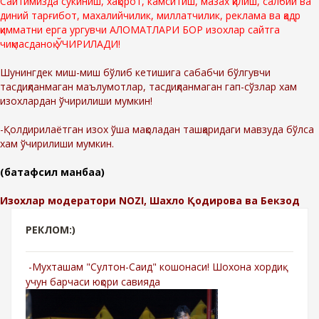
Сайтимизда сўкиниш, хақорот, камситиш, мазах қилиш, салбий ва
диний тарғибот, махалийчилик, миллатчилик, реклама ва қадр
қимматни ерга ургувчи АЛОМАТЛАРИ БОР изохлар сайтга
чиқмасданоқ ЎЧИРИЛАДИ!
Шунингдек миш-миш бўлиб кетишига сабабчи бўлгувчи
тасдиқланмаган маълумотлар, тасдиқланмаган гап-сўзлар хам
изохлардан ўчирилиши мумкин!
-Қолдирилаётган изох ўша мақоладан ташқаридаги мавзуда бўлса
хам ўчирилиши мумкин.
(батафсил манбаа)
Изохлар модератори NOZI, Шахло Қодирова ва Бекзод
РЕКЛОМ:)
-Мухташам "Султон-Саид" кошонаси! Шохона хордиқ
учун барчаси юқори савияда