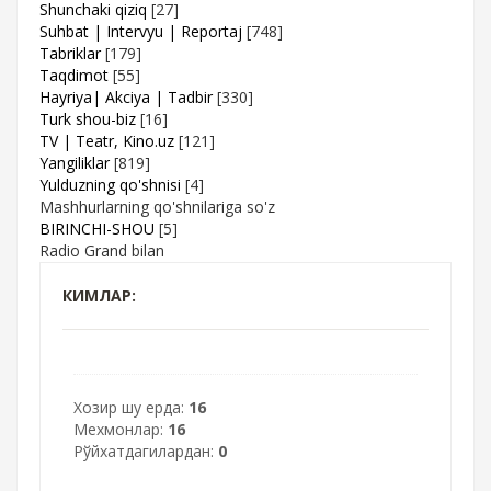
Shunchaki qiziq
[27]
Suhbat | Intervyu | Reportaj
[748]
Tabriklar
[179]
Taqdimot
[55]
Hayriya| Akciya | Tadbir
[330]
Turk shou-biz
[16]
TV | Teatr, Kino.uz
[121]
Yangiliklar
[819]
Yulduzning qo'shnisi
[4]
Mashhurlarning qo'shnilariga so'z
BIRINCHI-SHOU
[5]
Radio Grand bilan
КИМЛАР:
Хозир шу ерда:
16
Мехмонлар:
16
Рўйхатдагилардан:
0