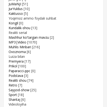
JuMaNjI
[51]
JurYuldus
[10]
Kaktusso
[5]
Yoqimsiz ammo foydali suhbat
Kongil
[0]
Kundalik-shou
[13]
Realiti serial
Mashhur ko'targan mavzu
[2]
MP3|Video
[1070]
Muhlis Minbari
[216]
Ovoznoma
[6]
Luiza bilan
Premyera
[17]
Prikol
[100]
Paparacci-ppc
[0]
Podstava
[3]
Realiti shou
[74]
Retro
[7]
Sayyod-show
[25]
Sport
[18]
Shantaj
[6]
Videoloyiha