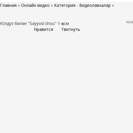
Главная
»
Онлайн видео
»
Категория - Видеолавхалар
»
05:55
Юлдуз билан "Sayyod-shou" 1-қисм
Нравится
Твитнуть