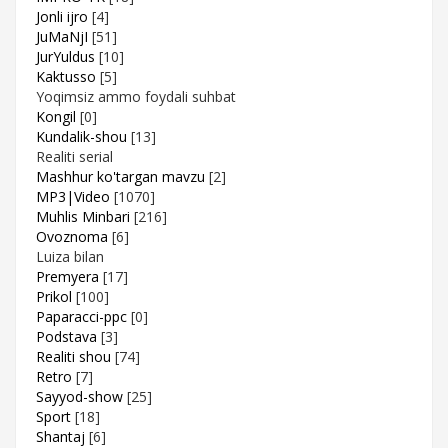
Jonli ijro
[4]
JuMaNjI
[51]
JurYuldus
[10]
Kaktusso
[5]
Yoqimsiz ammo foydali suhbat
Kongil
[0]
Kundalik-shou
[13]
Realiti serial
Mashhur ko'targan mavzu
[2]
MP3|Video
[1070]
Muhlis Minbari
[216]
Ovoznoma
[6]
Luiza bilan
Premyera
[17]
Prikol
[100]
Paparacci-ppc
[0]
Podstava
[3]
Realiti shou
[74]
Retro
[7]
Sayyod-show
[25]
Sport
[18]
Shantaj
[6]