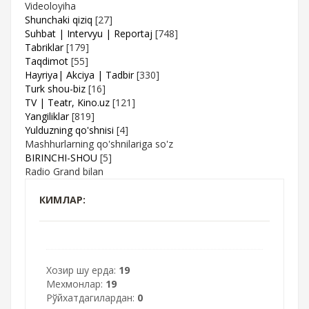
Videoloyiha
Shunchaki qiziq
[27]
Suhbat | Intervyu | Reportaj
[748]
Tabriklar
[179]
Taqdimot
[55]
Hayriya| Akciya | Tadbir
[330]
Turk shou-biz
[16]
TV | Teatr, Kino.uz
[121]
Yangiliklar
[819]
Yulduzning qo'shnisi
[4]
Mashhurlarning qo'shnilariga so'z
BIRINCHI-SHOU
[5]
Radio Grand bilan
КИМЛАР:
Хозир шу ерда:
19
Мехмонлар:
19
Рўйхатдагилардан:
0