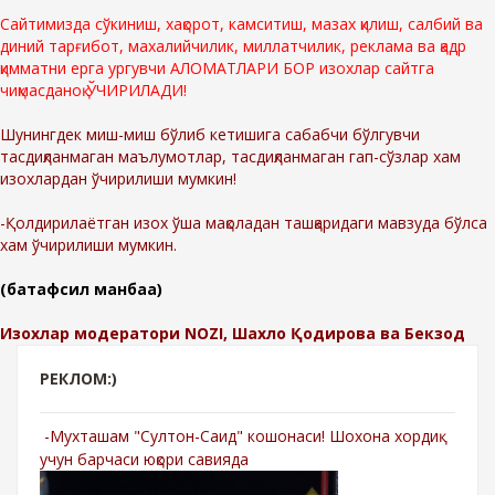
Сайтимизда сўкиниш, хақорот, камситиш, мазах қилиш, салбий ва
диний тарғибот, махалийчилик, миллатчилик, реклама ва қадр
қимматни ерга ургувчи АЛОМАТЛАРИ БОР изохлар сайтга
чиқмасданоқ ЎЧИРИЛАДИ!
Шунингдек миш-миш бўлиб кетишига сабабчи бўлгувчи
тасдиқланмаган маълумотлар, тасдиқланмаган гап-сўзлар хам
изохлардан ўчирилиши мумкин!
-Қолдирилаётган изох ўша мақоладан ташқаридаги мавзуда бўлса
хам ўчирилиши мумкин.
(батафсил манбаа)
Изохлар модератори NOZI, Шахло Қодирова ва Бекзод
РЕКЛОМ:)
-Мухташам "Султон-Саид" кошонаси! Шохона хордиқ
учун барчаси юқори савияда