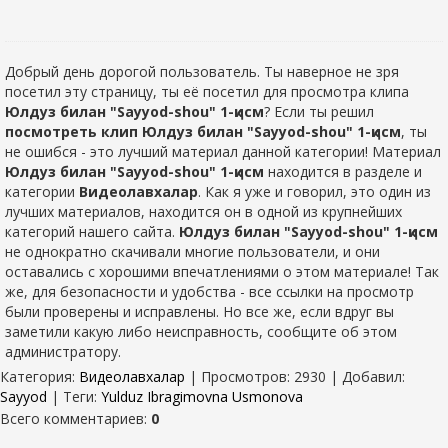
Добрый день дорогой пользователь. Ты наверное не зря
посетил эту страницу, ты её посетил для просмотра клипа
Юлдуз билан "Sayyod-shou" 1-қисм
? Если ты решил
посмотреть клип Юлдуз билан "Sayyod-shou" 1-қисм
, ты
не ошибся - это лучший материал данной категории! Материал
Юлдуз билан "Sayyod-shou" 1-қисм
находится в разделе
и
категории
Видеолавхалар
. Как я уже и говорил, это один из
лучших материалов, находится он в одной из крупнейших
категорий нашего сайта.
Юлдуз билан "Sayyod-shou" 1-қисм
не однократно скачивали многие пользователи, и они
оставались с хорошими впечатлениями о этом материале! Так
же, для безопасности и удобства - все ссылки на просмотр
были проверены и исправлены. Но все же, если вдруг вы
заметили какую либо неисправность, сообщите об этом
администратору.
Категория
:
Видеолавхалар
|
Просмотров
: 2930 |
Добавил
:
Sayyod
|
Теги
:
Yulduz Ibragimovna Usmonova
Всего комментариев
:
0