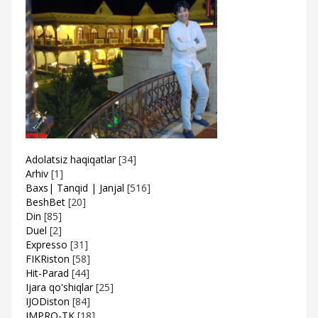
Adolatsiz haqiqatlar
[34]
Arhiv
[1]
Baxs| Tanqid | Janjal
[516]
BeshBet
[20]
Din
[85]
Duel
[2]
Expresso
[31]
FIKRiston
[58]
Hit-Parad
[44]
Ijara qo'shiqlar
[25]
IJODiston
[84]
IMPRO-TK
[18]