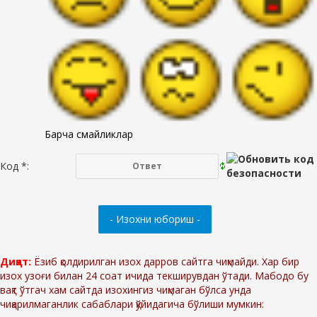
Барча смайликлар
Код *:
Диққат:
Ёзиб қолдирилган изох дарров сайтга чиқмайди. Хар бир
изох узоғи билан 24 соат ичида текширувдан ўтади. Мабодо бу
вақт ўтгач хам сайтда изохингиз чиқмаган бўлса унда
чиқарилмаганлик сабаблари қўйидагича бўлиши мумкин: