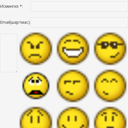
Исмингиз *:
Email(шартмас):