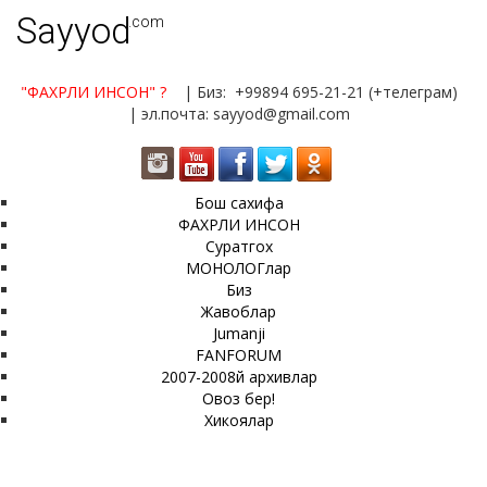
Sayyod
.com
"ФАХРЛИ ИНСОН"
?
| Биз: +99894 695-21-21 (+телеграм)
| эл.почта: sayyod@gmail.com
Бош сахифа
ФАХРЛИ ИНСОН
Суратгох
МОНОЛОГлар
Биз
Жавоблар
Jumanji
FANFORUM
2007-2008й архивлар
Овоз бер!
Хикоялар