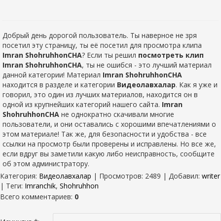
Добрый день дорогой пользователь. Ты наверное не зря
посетил эту страницу, ты её посетил для просмотра клипа
Imran ShohruhhonCHA
? Если ты решил
посмотреть клип
Imran ShohruhhonCHA
, ты не ошибся - это лучший материал
данной категории! Материал
Imran ShohruhhonCHA
находится в разделе
и категории
Видеолавхалар
. Как я уже и
говорил, это один из лучших материалов, находится он в
одной из крупнейших категорий нашего сайта.
Imran
ShohruhhonCHA
не однократно скачивали многие
пользователи, и они оставались с хорошими впечатлениями о
этом материале! Так же, для безопасности и удобства - все
ссылки на просмотр были проверены и исправлены. Но все же,
если вдруг вы заметили какую либо неисправность, сообщите
об этом администратору.
Категория
:
Видеолавхалар
|
Просмотров
: 2489 |
Добавил
:
writer
|
Теги
:
Imranchik
,
Shohruhhon
Всего комментариев
:
0