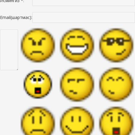
Исмингиз *:
Email(шартмас):