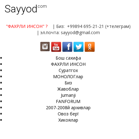
Sayyod
.com
"ФАХРЛИ ИНСОН"
?
| Биз: +99894 695-21-21 (+телеграм)
| эл.почта: sayyod@gmail.com
Бош сахифа
ФАХРЛИ ИНСОН
Суратгох
МОНОЛОГлар
Биз
Жавоблар
Jumanji
FANFORUM
2007-2008й архивлар
Овоз бер!
Хикоялар