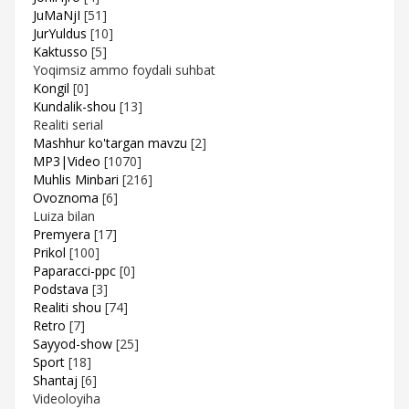
JuMaNjI
[51]
JurYuldus
[10]
Kaktusso
[5]
Yoqimsiz ammo foydali suhbat
Kongil
[0]
Kundalik-shou
[13]
Realiti serial
Mashhur ko'targan mavzu
[2]
MP3|Video
[1070]
Muhlis Minbari
[216]
Ovoznoma
[6]
Luiza bilan
Premyera
[17]
Prikol
[100]
Paparacci-ppc
[0]
Podstava
[3]
Realiti shou
[74]
Retro
[7]
Sayyod-show
[25]
Sport
[18]
Shantaj
[6]
Videoloyiha