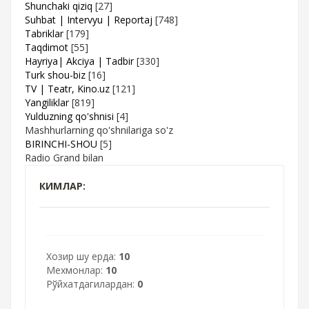
Shunchaki qiziq
[27]
Suhbat | Intervyu | Reportaj
[748]
Tabriklar
[179]
Taqdimot
[55]
Hayriya| Akciya | Tadbir
[330]
Turk shou-biz
[16]
TV | Teatr, Kino.uz
[121]
Yangiliklar
[819]
Yulduzning qo'shnisi
[4]
Mashhurlarning qo'shnilariga so'z
BIRINCHI-SHOU
[5]
Radio Grand bilan
КИМЛАР:
Хозир шу ерда:
10
Мехмонлар:
10
Рўйхатдагилардан:
0