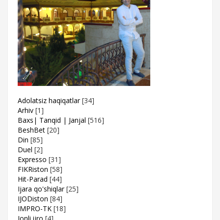
Adolatsiz haqiqatlar
[34]
Arhiv
[1]
Baxs| Tanqid | Janjal
[516]
BeshBet
[20]
Din
[85]
Duel
[2]
Expresso
[31]
FIKRiston
[58]
Hit-Parad
[44]
Ijara qo'shiqlar
[25]
IJODiston
[84]
IMPRO-TK
[18]
Jonli ijro
[4]