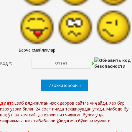
Барча смайликлар
Код *:
Диққат:
Ёзиб қолдирилган изох дарров сайтга чиқмайди. Хар бир
изох узоғи билан 24 соат ичида текширувдан ўтади. Мабодо бу
вақт ўтгач хам сайтда изохингиз чиқмаган бўлса унда
чиқарилмаганлик сабаблари қўйидагича бўлиши мумкин: