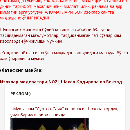
Сайтимизда сўкиниш, хақорот, камситиш, мазах қилиш, салбий ва
диний тарғибот, махалийчилик, миллатчилик, реклама ва қадр
қимматни ерга ургувчи АЛОМАТЛАРИ БОР изохлар сайтга
чиқмасданоқ ЎЧИРИЛАДИ!
Шунингдек миш-миш бўлиб кетишига сабабчи бўлгувчи
тасдиқланмаган маълумотлар, тасдиқланмаган гап-сўзлар хам
изохлардан ўчирилиши мумкин!
-Қолдирилаётган изох ўша мақоладан ташқаридаги мавзуда бўлса
хам ўчирилиши мумкин.
(батафсил манбаа)
Изохлар модератори NOZI, Шахло Қодирова ва Бекзод
РЕКЛОМ:)
-Мухташам "Султон-Саид" кошонаси! Шохона хордиқ
учун барчаси юқори савияда