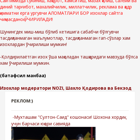
Сайтимизда сўкиниш, хақорот, камситиш, мазах қилиш, салбий ва
диний тарғибот, махалийчилик, миллатчилик, реклама ва қадр
қимматни ерга ургувчи АЛОМАТЛАРИ БОР изохлар сайтга
чиқмасданоқ ЎЧИРИЛАДИ!
Шунингдек миш-миш бўлиб кетишига сабабчи бўлгувчи
тасдиқланмаган маълумотлар, тасдиқланмаган гап-сўзлар хам
изохлардан ўчирилиши мумкин!
-Қолдирилаётган изох ўша мақоладан ташқаридаги мавзуда бўлса
хам ўчирилиши мумкин.
(батафсил манбаа)
Изохлар модератори NOZI, Шахло Қодирова ва Бекзод
РЕКЛОМ:)
-Мухташам "Султон-Саид" кошонаси! Шохона хордиқ
учун барчаси юқори савияда