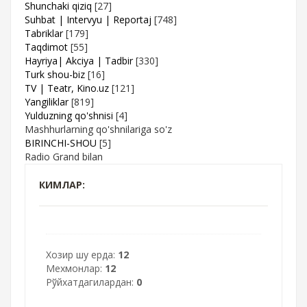
Shunchaki qiziq
[27]
Suhbat | Intervyu | Reportaj
[748]
Tabriklar
[179]
Taqdimot
[55]
Hayriya| Akciya | Tadbir
[330]
Turk shou-biz
[16]
TV | Teatr, Kino.uz
[121]
Yangiliklar
[819]
Yulduzning qo'shnisi
[4]
Mashhurlarning qo'shnilariga so'z
BIRINCHI-SHOU
[5]
Radio Grand bilan
КИМЛАР:
Хозир шу ерда:
12
Мехмонлар:
12
Рўйхатдагилардан:
0