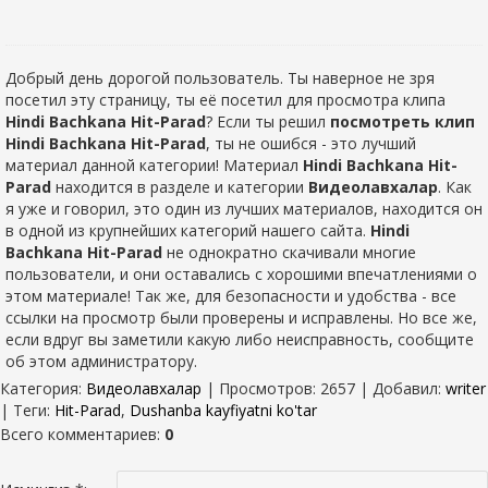
Добрый день дорогой пользователь. Ты наверное не зря
посетил эту страницу, ты её посетил для просмотра клипа
Hindi Bachkana Hit-Parad
? Если ты решил
посмотреть клип
Hindi Bachkana Hit-Parad
, ты не ошибся - это лучший
материал данной категории! Материал
Hindi Bachkana Hit-
Parad
находится в разделе
и категории
Видеолавхалар
. Как
я уже и говорил, это один из лучших материалов, находится он
в одной из крупнейших категорий нашего сайта.
Hindi
Bachkana Hit-Parad
не однократно скачивали многие
пользователи, и они оставались с хорошими впечатлениями о
этом материале! Так же, для безопасности и удобства - все
ссылки на просмотр были проверены и исправлены. Но все же,
если вдруг вы заметили какую либо неисправность, сообщите
об этом администратору.
Категория
:
Видеолавхалар
|
Просмотров
: 2657 |
Добавил
:
writer
|
Теги
:
Hit-Parad
,
Dushanba kayfiyatni ko'tar
Всего комментариев
:
0