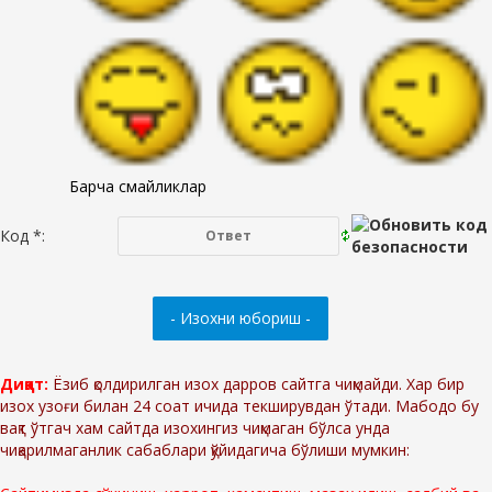
Барча смайликлар
Код *:
Диққат:
Ёзиб қолдирилган изох дарров сайтга чиқмайди. Хар бир
изох узоғи билан 24 соат ичида текширувдан ўтади. Мабодо бу
вақт ўтгач хам сайтда изохингиз чиқмаган бўлса унда
чиқарилмаганлик сабаблари қўйидагича бўлиши мумкин: