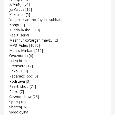
JuMaNjI
[51]
JurYuldus
[10]
Kaktusso
[5]
Yoqimsiz ammo foydali suhbat
Kongil
[0]
Kundalik-shou
[13]
Realiti serial
Mashhur ko'targan mavzu
[2]
MP3|Video
[1070]
Muhlis Minbari
[216]
Ovoznoma
[6]
Luiza bilan
Premyera
[17]
Prikol
[100]
Paparacci-ppc
[0]
Podstava
[3]
Realiti shou
[74]
Retro
[7]
Sayyod-show
[25]
Sport
[18]
Shantaj
[6]
Videoloyiha