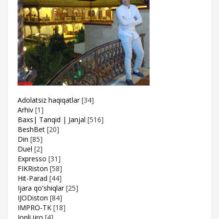
Adolatsiz haqiqatlar
[34]
Arhiv
[1]
Baxs| Tanqid | Janjal
[516]
BeshBet
[20]
Din
[85]
Duel
[2]
Expresso
[31]
FIKRiston
[58]
Hit-Parad
[44]
Ijara qo'shiqlar
[25]
IJODiston
[84]
IMPRO-TK
[18]
Jonli ijro
[4]