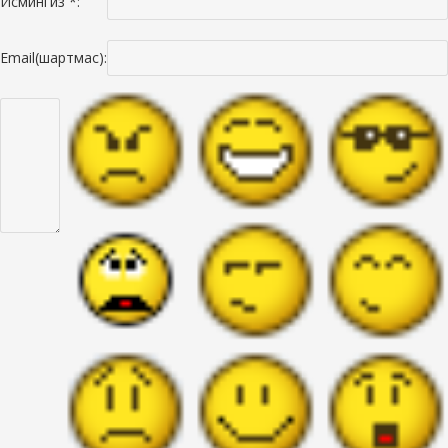
Исмингиз *:
Email(шартмас):