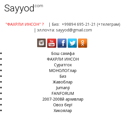
Sayyod
.com
"ФАХРЛИ ИНСОН"
?
| Биз: +99894 695-21-21 (+телеграм)
| эл.почта: sayyod@gmail.com
Бош сахифа
ФАХРЛИ ИНСОН
Суратгох
МОНОЛОГлар
Биз
Жавоблар
Jumanji
FANFORUM
2007-2008й архивлар
Овоз бер!
Хикоялар