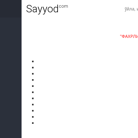
Sayyod
.com
"ФАХРЛ