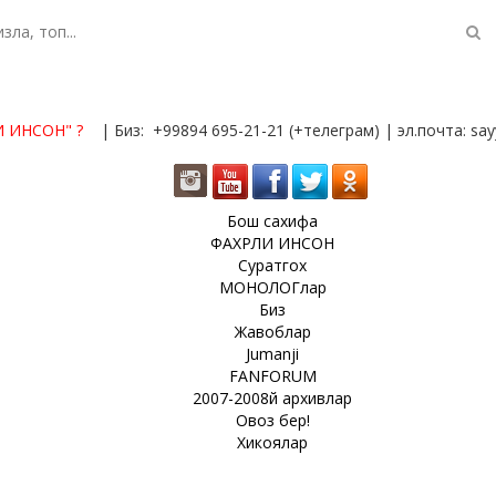
И ИНСОН"
?
| Биз: +99894 695-21-21 (+телеграм) | эл.почта: s
Бош сахифа
ФАХРЛИ ИНСОН
Суратгох
МОНОЛОГлар
Биз
Жавоблар
Jumanji
FANFORUM
2007-2008й архивлар
Овоз бер!
Хикоялар