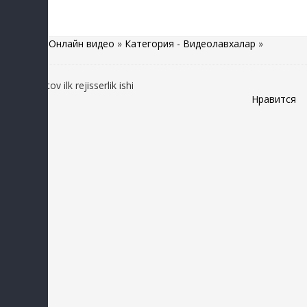
Главная
»
Онлайн видео
»
Категория - Видеолавхалар
»
Aziz Rametov ilk rejisserlik ishi
Нравится