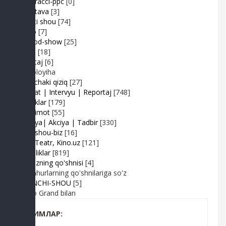
Paparacci-ppc
[0]
Podstava
[3]
Realiti shou
[74]
Retro
[7]
Sayyod-show
[25]
Sport
[18]
Shantaj
[6]
Videoloyiha
Shunchaki qiziq
[27]
Suhbat | Intervyu | Reportaj
[748]
Tabriklar
[179]
Taqdimot
[55]
Hayriya| Akciya | Tadbir
[330]
Turk shou-biz
[16]
TV | Teatr, Kino.uz
[121]
Yangiliklar
[819]
Yulduzning qo'shnisi
[4]
Mashhurlarning qo'shnilariga so'z
BIRINCHI-SHOU
[5]
Radio Grand bilan
КИМЛАР: