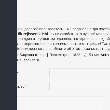
Добрый день дорогой пользователь. Ты наверное не зря посети
Rametov ilk rejisserlik ishi
, ты не ошибся - это лучший матер
говорил, это один из лучших материалов, находится он в одной
оставались с хорошими впечатлениями о этом материале! Так ж
какую либо неисправность, сообщите об этом администратору.
Категория
:
Видеолавхалар
|
Просмотров
: 1822 |
Добавил
:
writer
Всего комментариев
:
0
Исмингиз *:
Email(шартмас):