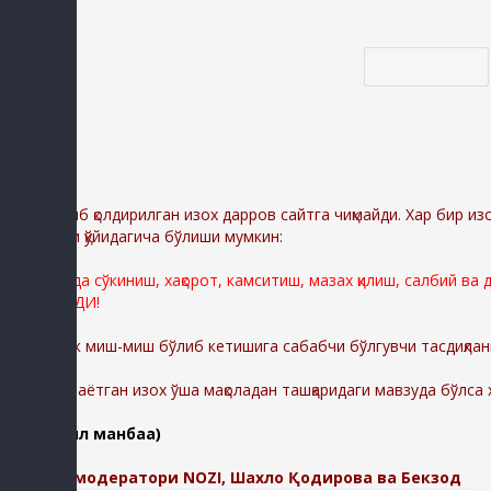
Код *:
Диққат:
Ёзиб қолдирилган изох дарров сайтга чиқмайди. Хар бир из
сабаблари қўйидагича бўлиши мумкин:
Сайтимизда сўкиниш, хақорот, камситиш, мазах қилиш, салбий ва
ЎЧИРИЛАДИ!
Шунингдек миш-миш бўлиб кетишига сабабчи бўлгувчи тасдиқлан
-Қолдирилаётган изох ўша мақоладан ташқаридаги мавзуда бўлса
(батафсил манбаа)
Изохлар модератори NOZI, Шахло Қодирова ва Бекзод