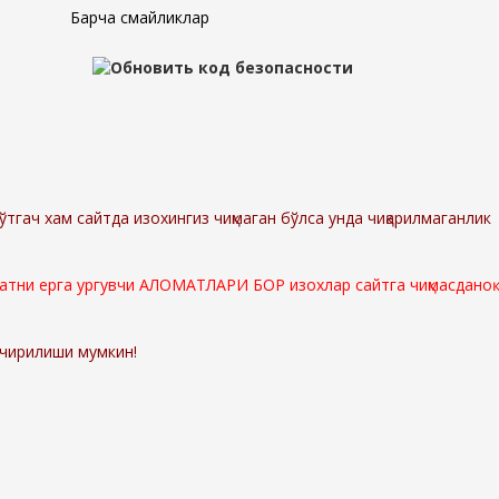
Барча смайликлар
ўтгач хам сайтда изохингиз чиқмаган бўлса унда чиқарилмаганлик
мматни ерга ургувчи АЛОМАТЛАРИ БОР изохлар сайтга чиқмасданоқ
ўчирилиши мумкин!