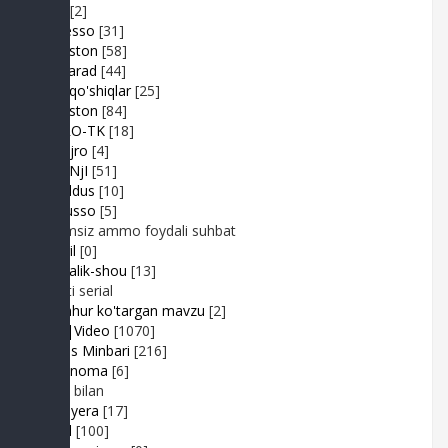
Duel
[2]
Expresso
[31]
FIKRiston
[58]
Hit-Parad
[44]
Ijara qo'shiqlar
[25]
IJODiston
[84]
IMPRO-TK
[18]
Jonli ijro
[4]
JuMaNjI
[51]
JurYuldus
[10]
Kaktusso
[5]
Yoqimsiz ammo foydali suhbat
Kongil
[0]
Kundalik-shou
[13]
Realiti serial
Mashhur ko'targan mavzu
[2]
MP3|Video
[1070]
Muhlis Minbari
[216]
Ovoznoma
[6]
Luiza bilan
Premyera
[17]
Prikol
[100]