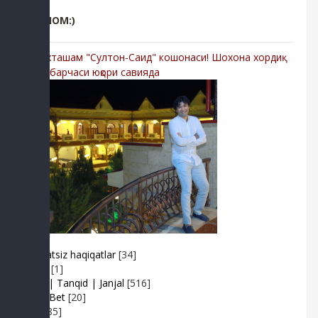
РЕКЛОМ:)
-Мухташам "Султон-Саид" кошонаси! Шохона хордиқ
учун барчаси юқори савияда
Adolatsiz haqiqatlar
[34]
Arhiv
[1]
Baxs| Tanqid | Janjal
[516]
BeshBet
[20]
Din
[85]