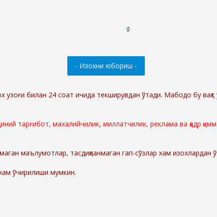
ох узоғи билан 24 соат ичида текширувдан ўтади. Мабодо бу вақт 
 диний тарғибот, махалийчилик, миллатчилик, реклама ва қадр қи
маган маълумотлар, тасдиқланмаган гап-сўзлар хам изохлардан 
 хам ўчирилиши мумкин.