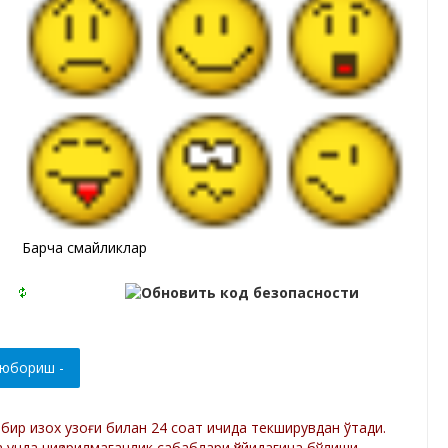
Барча смайликлар
р бир изох узоғи билан 24 соат ичида текширувдан ўтади.
а унда чиқарилмаганлик сабаблари қўйидагича бўлиши