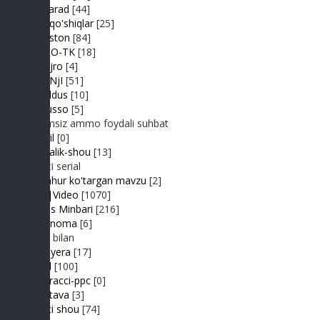
Hit-Parad
[44]
Ijara qo'shiqlar
[25]
IJODiston
[84]
IMPRO-TK
[18]
Jonli ijro
[4]
JuMaNjI
[51]
JurYuldus
[10]
Kaktusso
[5]
Yoqimsiz ammo foydali suhbat
Kongil
[0]
Kundalik-shou
[13]
Realiti serial
Mashhur ko'targan mavzu
[2]
MP3|Video
[1070]
Muhlis Minbari
[216]
Ovoznoma
[6]
Luiza bilan
Premyera
[17]
Prikol
[100]
Paparacci-ppc
[0]
Podstava
[3]
Realiti shou
[74]