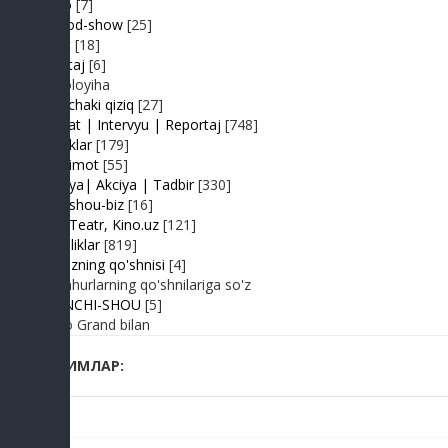
Retro
[7]
Sayyod-show
[25]
Sport
[18]
Shantaj
[6]
Videoloyiha
Shunchaki qiziq
[27]
Suhbat | Intervyu | Reportaj
[748]
Tabriklar
[179]
Taqdimot
[55]
Hayriya| Akciya | Tadbir
[330]
Turk shou-biz
[16]
TV | Teatr, Kino.uz
[121]
Yangiliklar
[819]
Yulduzning qo'shnisi
[4]
Mashhurlarning qo'shnilariga so'z
BIRINCHI-SHOU
[5]
Radio Grand bilan
КИМЛАР: