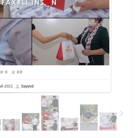
0
0.0
змере
1280x853
/ 80.3Kb
ай-2021
Sayyod