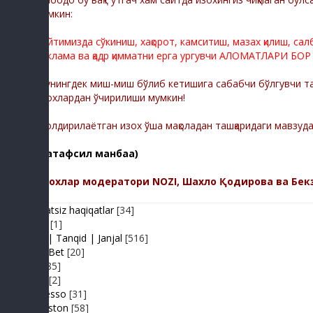
мумкин:
Сайтимизда сўкиниш, хақорот, камситиш, мазах қилиш, са
реклама ва қадр қимматни ерга ургувчи АЛОМАТЛАРИ БОР
Шунингдек миш-миш бўлиб кетишига сабабчи бўлгувчи тас
изохлардан ўчирилиши мумкин!
-Қолдирилаётган изох ўша мақоладан ташқаридаги мавзуд
(батафсил манбаа)
Изохлар модератори NOZI, Шахло Қодирова ва Бек
Adolatsiz haqiqatlar
[34]
Arhiv
[1]
Baxs| Tanqid | Janjal
[516]
BeshBet
[20]
Din
[85]
Duel
[2]
Expresso
[31]
FIKRiston
[58]