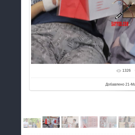
1326
В реальном ра
Добавлено
21-М