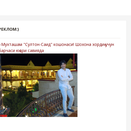
РЕКЛОМ:)
-Мухташам "Султон-Саид" кошонаси! Шохона хордиқ учун
барчаси юқори савияда