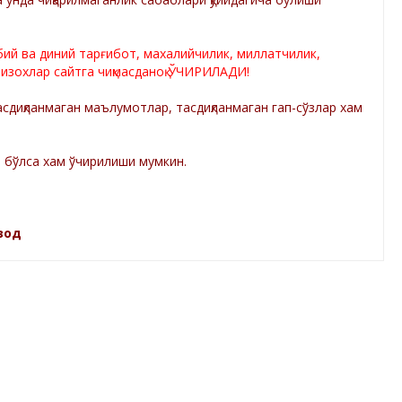
лбий ва диний тарғибот, махалийчилик, миллатчилик,
 изохлар сайтга чиқмасданоқ ЎЧИРИЛАДИ!
диқланмаган маълумотлар, тасдиқланмаган гап-сўзлар хам
а бўлса хам ўчирилиши мумкин.
зод