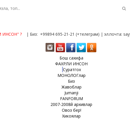
И ИНСОН"
?
| Биз: +99894 695-21-21 (+телеграм) | эл.почта: s
Бош сахифа
ФАХРЛИ ИНСОН
Суратгох
МОНОЛОГлар
Биз
Жавоблар
Jumanji
FANFORUM
2007-2008й архивлар
Овоз бер!
Хикоялар