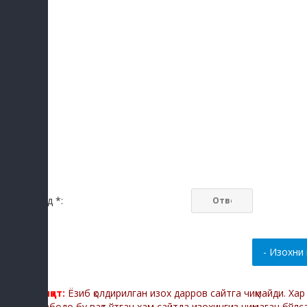
Код *:
Диққат:
Ёзиб қолдирилган изох дарров сайтга чиқмайди. Ха
Мабодо бу вақт ўтгач хам сайтда изохингиз чиқмаган бўлс