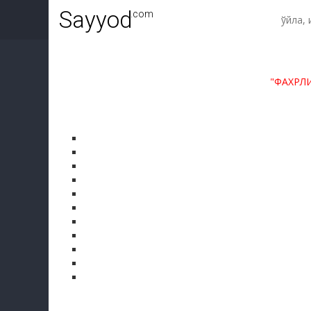
Sayyod
.com
"ФАХРЛ