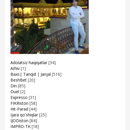
Adolatsiz haqiqatlar
[34]
Arhiv
[1]
Baxs| Tanqid | Janjal
[516]
BeshBet
[20]
Din
[85]
Duel
[2]
Expresso
[31]
FIKRiston
[58]
Hit-Parad
[44]
Ijara qo'shiqlar
[25]
IJODiston
[84]
IMPRO-TK
[18]