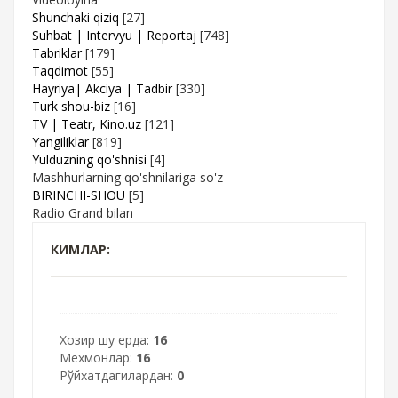
Shunchaki qiziq
[27]
Suhbat | Intervyu | Reportaj
[748]
Tabriklar
[179]
Taqdimot
[55]
Hayriya| Akciya | Tadbir
[330]
Turk shou-biz
[16]
TV | Teatr, Kino.uz
[121]
Yangiliklar
[819]
Yulduzning qo'shnisi
[4]
Mashhurlarning qo'shnilariga so'z
BIRINCHI-SHOU
[5]
Radio Grand bilan
КИМЛАР:
Хозир шу ерда:
16
Мехмонлар:
16
Рўйхатдагилардан:
0