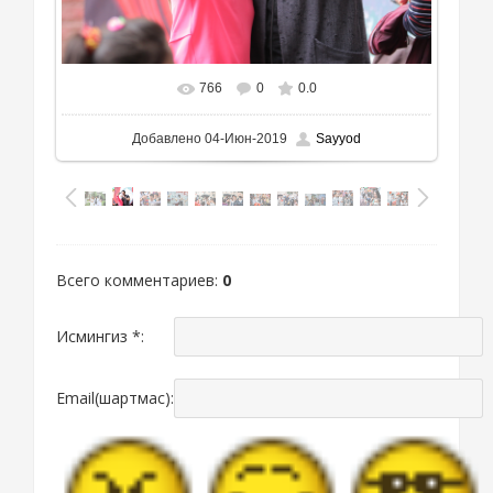
766
0
0.0
Добавлено
04-Июн-2019
Sayyod
Всего комментариев
:
0
Исмингиз *:
Email(шартмас):