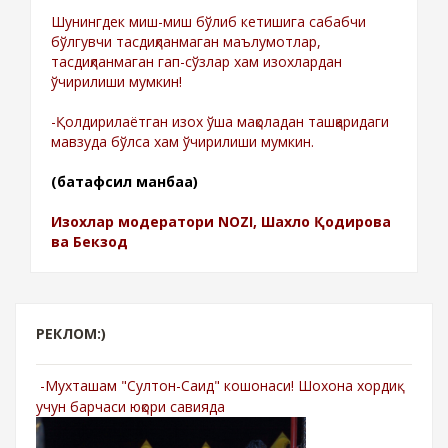
Шунингдек миш-миш бўлиб кетишига сабабчи
бўлгувчи тасдиқланмаган маълумотлар,
тасдиқланмаган гап-сўзлар хам изохлардан
ўчирилиши мумкин!
-Қолдирилаётган изох ўша мақоладан ташқаридаги
мавзуда бўлса хам ўчирилиши мумкин.
(батафсил манбаа)
Изохлар модератори NOZI, Шахло Қодирова
ва Бекзод
РЕКЛОМ:)
-Мухташам "Султон-Саид" кошонаси! Шохона хордиқ
учун барчаси юқори савияда