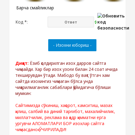
Барча смайликлар
Код *:
Диққат:
Ёзиб қолдирилган изох дарров сайтга
чиқмайди. Хар бир изох узоғи билан 24 соат ичида
текширувдан ўтади. Мабодо бу вақт ўтгач хам
сайтда изохингиз чиқмаган бўлса унда
чиқарилмаганлик сабаблари қўйидагича бўлиши
мумкин:
Сайтимизда сўкиниш, хақорот, камситиш, мазах
қилиш, салбий ва диний тарғибот, махалийчилик,
миллатчилик, реклама ва қадр қимматни ерга
ургувчи АЛОМАТЛАРИ БОР изохлар сайтга
чиқмасданоқ ЎЧИРИЛАДИ!