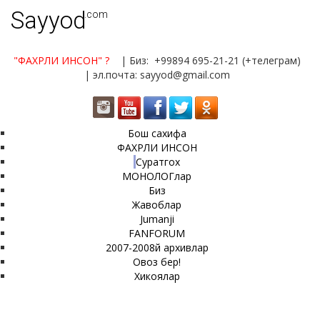
Sayyod
.com
"ФАХРЛИ ИНСОН"
?
| Биз: +99894 695-21-21 (+телеграм)
| эл.почта: sayyod@gmail.com
Бош сахифа
ФАХРЛИ ИНСОН
Суратгох
МОНОЛОГлар
Биз
Жавоблар
Jumanji
FANFORUM
2007-2008й архивлар
Овоз бер!
Хикоялар