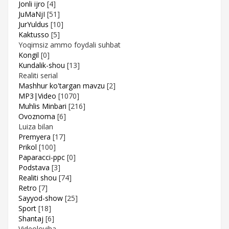
Jonli ijro
[4]
JuMaNjI
[51]
JurYuldus
[10]
Kaktusso
[5]
Yoqimsiz ammo foydali suhbat
Kongil
[0]
Kundalik-shou
[13]
Realiti serial
Mashhur ko'targan mavzu
[2]
MP3|Video
[1070]
Muhlis Minbari
[216]
Ovoznoma
[6]
Luiza bilan
Premyera
[17]
Prikol
[100]
Paparacci-ppc
[0]
Podstava
[3]
Realiti shou
[74]
Retro
[7]
Sayyod-show
[25]
Sport
[18]
Shantaj
[6]
Videoloyiha