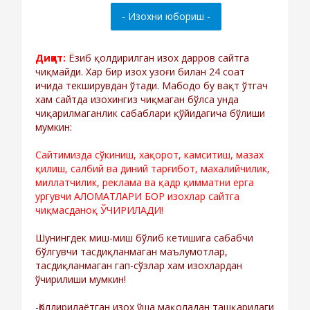
Диққат:
Ёзиб қолдирилган изох дарров сайтга
чиқмайди. Хар бир изох узоғи билан 24 соат
ичида текширувдан ўтади. Мабодо бу вақт ўтгач
хам сайтда изохингиз чиқмаган бўлса унда
чиқарилмаганлик сабаблари қўйидагича бўлиши
мумкин:
Сайтимизда сўкиниш, хақорот, камситиш, мазах
қилиш, салбий ва диний тарғибот, махалийчилик,
миллатчилик, реклама ва қадр қимматни ерга
ургувчи АЛОМАТЛАРИ БОР изохлар сайтга
чиқмасданоқ ЎЧИРИЛАДИ!
Шунингдек миш-миш бўлиб кетишига сабабчи
бўлгувчи тасдиқланмаган маълумотлар,
тасдиқланмаган гап-сўзлар хам изохлардан
ўчирилиши мумкин!
-Қолдирилаётган изох ўша мақоладан ташқаридаги