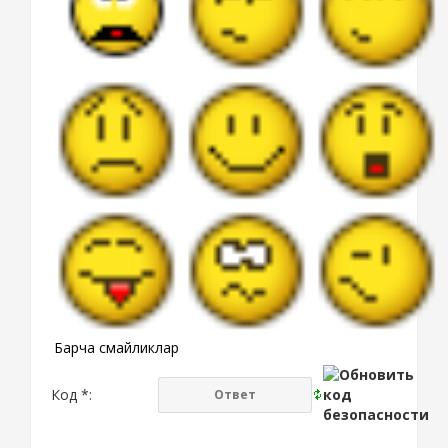
Барча смайликлар
Код *: