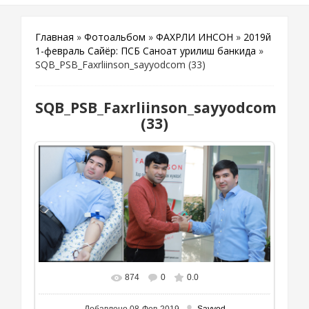
Главная
»
Фотоальбом
»
ФАХРЛИ ИНСОН
»
2019й
1-февраль Сайёр: ПСБ Саноат Қурилиш банкида
»
SQB_PSB_Faxrliinson_sayyodcom (33)
SQB_PSB_Faxrliinson_sayyodcom
(33)
874
0
0.0
Добавлено
08-Фев-2019
Sayyod