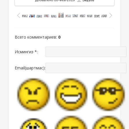
Всего комментариев
:
0
Исмингиз *:
Email(шартмас):