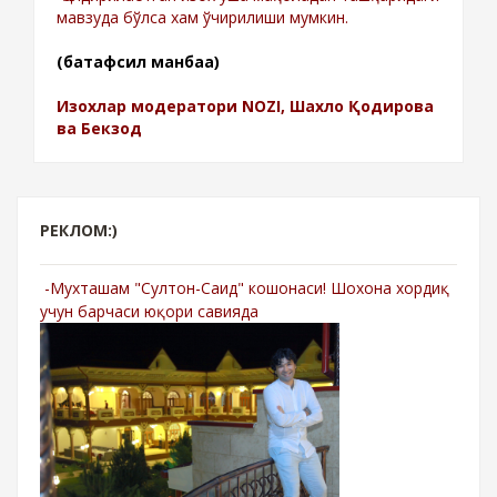
мавзуда бўлса хам ўчирилиши мумкин.
(батафсил манбаа)
Изохлар модератори NOZI, Шахло Қодирова
ва Бекзод
РЕКЛОМ:)
-Мухташам "Султон-Саид" кошонаси! Шохона хордиқ
учун барчаси юқори савияда