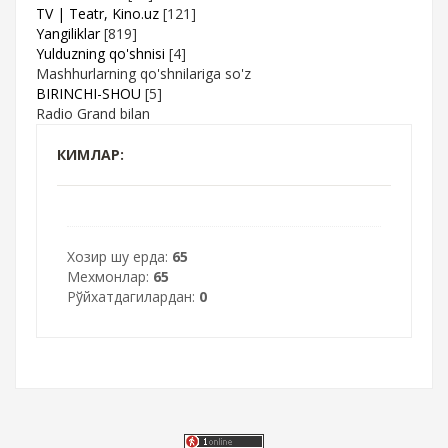
TV | Teatr, Kino.uz
[121]
Yangiliklar
[819]
Yulduzning qo'shnisi
[4]
Mashhurlarning qo'shnilariga so'z
BIRINCHI-SHOU
[5]
Radio Grand bilan
КИМЛАР:
Хозир шу ерда:
65
Мехмонлар:
65
Рўйхатдагилардан:
0