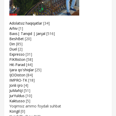
Adolatsiz haqiqatlar
[34]
Arhiv
[1]
Baxs| Tanqid | Janjal
[516]
BeshBet
[20]
Din
[85]
Duel
[2]
Expresso
[31]
FIKRiston
[58]
Hit-Parad
[44]
Ijara qo'shiqlar
[25]
IJODiston
[84]
IMPRO-TK
[18]
Jonli ijro
[4]
JuMaNjI
[51]
JurYuldus
[10]
Kaktusso
[5]
Yoqimsiz ammo foydali suhbat
Kongil
[0]