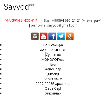
Sayyod
.com
"ФАХРЛИ ИНСОН"
?
| Биз: +99894 695-21-21 (+телеграм)
| эл.почта: sayyod@gmail.com
Бош сахифа
ФАХРЛИ ИНСОН
Суратгох
МОНОЛОГлар
Биз
Жавоблар
Jumanji
FANFORUM
2007-2008й архивлар
Овоз бер!
Хикоялар