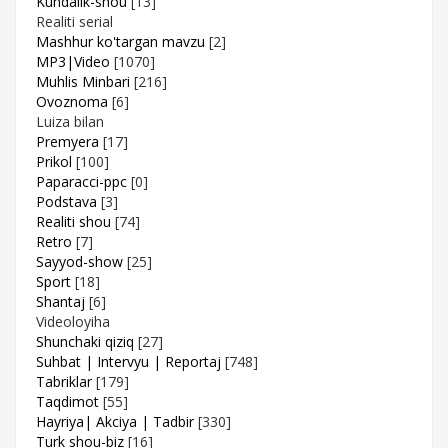
Kundalik-shou
[13]
Realiti serial
Mashhur ko'targan mavzu
[2]
MP3|Video
[1070]
Muhlis Minbari
[216]
Ovoznoma
[6]
Luiza bilan
Premyera
[17]
Prikol
[100]
Paparacci-ppc
[0]
Podstava
[3]
Realiti shou
[74]
Retro
[7]
Sayyod-show
[25]
Sport
[18]
Shantaj
[6]
Videoloyiha
Shunchaki qiziq
[27]
Suhbat | Intervyu | Reportaj
[748]
Tabriklar
[179]
Taqdimot
[55]
Hayriya| Akciya | Tadbir
[330]
Turk shou-biz
[16]