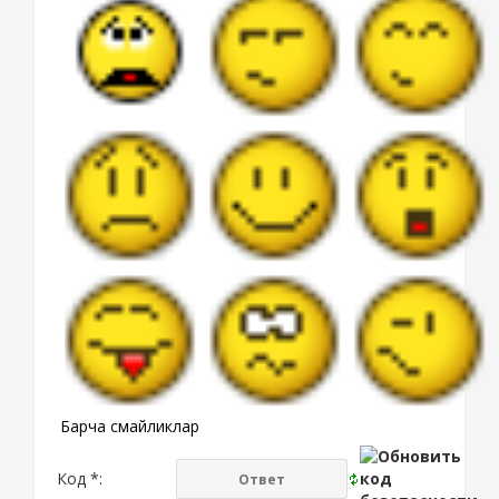
Барча смайликлар
Код *: