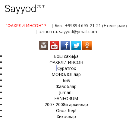
Sayyod
.com
"ФАХРЛИ ИНСОН"
?
| Биз: +99894 695-21-21 (+телеграм)
| эл.почта: sayyod@gmail.com
Бош сахифа
ФАХРЛИ ИНСОН
Суратгох
МОНОЛОГлар
Биз
Жавоблар
Jumanji
FANFORUM
2007-2008й архивлар
Овоз бер!
Хикоялар