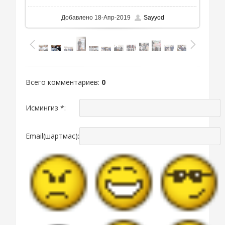
Добавлено
18-Апр-2019
Sayyod
Всего комментариев
:
0
Исмингиз *:
Email(шартмас):