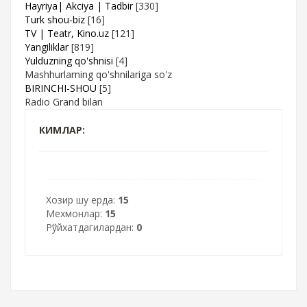
Hayriya| Akciya | Tadbir
[330]
Turk shou-biz
[16]
TV | Teatr, Kino.uz
[121]
Yangiliklar
[819]
Yulduzning qo'shnisi
[4]
Mashhurlarning qo'shnilariga so'z
BIRINCHI-SHOU
[5]
Radio Grand bilan
КИМЛАР:
Хозир шу ерда:
15
Мехмонлар:
15
Рўйхатдагилардан:
0