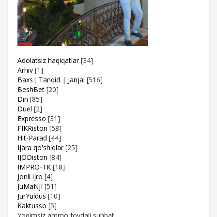
Adolatsiz haqiqatlar
[34]
Arhiv
[1]
Baxs| Tanqid | Janjal
[516]
BeshBet
[20]
Din
[85]
Duel
[2]
Expresso
[31]
FIKRiston
[58]
Hit-Parad
[44]
Ijara qo'shiqlar
[25]
IJODiston
[84]
IMPRO-TK
[18]
Jonli ijro
[4]
JuMaNjI
[51]
JurYuldus
[10]
Kaktusso
[5]
Yoqimsiz ammo foydali suhbat