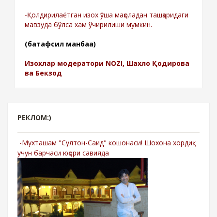
-Қолдирилаётган изох ўша мақоладан ташқаридаги
мавзуда бўлса хам ўчирилиши мумкин.
(батафсил манбаа)
Изохлар модератори NOZI, Шахло Қодирова
ва Бекзод
РЕКЛОМ:)
-Мухташам "Султон-Саид" кошонаси! Шохона хордиқ
учун барчаси юқори савияда