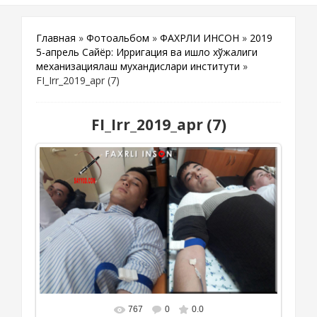
Главная
»
Фотоальбом
»
ФАХРЛИ ИНСОН
»
2019
5-апрель Сайёр: Ирригация ва қишлоқ хўжалиги
механизациялаш мухандислари институти
»
FI_Irr_2019_apr (7)
FI_Irr_2019_apr (7)
767
0
0.0