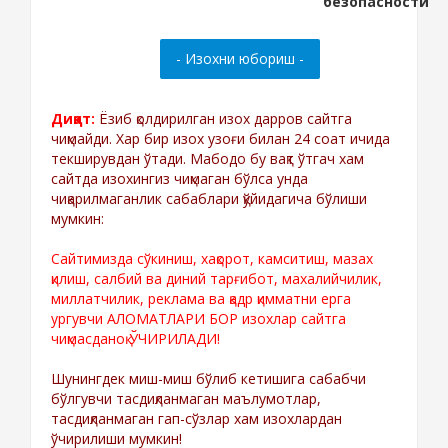
Диққат:
Ёзиб қолдирилган изох дарров сайтга
чиқмайди. Хар бир изох узоғи билан 24 соат ичида
текширувдан ўтади. Мабодо бу вақт ўтгач хам
сайтда изохингиз чиқмаган бўлса унда
чиқарилмаганлик сабаблари қўйидагича бўлиши
мумкин:
Сайтимизда сўкиниш, хақорот, камситиш, мазах
қилиш, салбий ва диний тарғибот, махалийчилик,
миллатчилик, реклама ва қадр қимматни ерга
ургувчи АЛОМАТЛАРИ БОР изохлар сайтга
чиқмасданоқ ЎЧИРИЛАДИ!
Шунингдек миш-миш бўлиб кетишига сабабчи
бўлгувчи тасдиқланмаган маълумотлар,
тасдиқланмаган гап-сўзлар хам изохлардан
ўчирилиши мумкин!