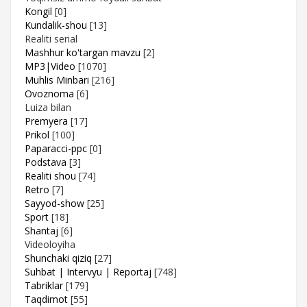
Kongil
[0]
Kundalik-shou
[13]
Realiti serial
Mashhur ko'targan mavzu
[2]
MP3|Video
[1070]
Muhlis Minbari
[216]
Ovoznoma
[6]
Luiza bilan
Premyera
[17]
Prikol
[100]
Paparacci-ppc
[0]
Podstava
[3]
Realiti shou
[74]
Retro
[7]
Sayyod-show
[25]
Sport
[18]
Shantaj
[6]
Videoloyiha
Shunchaki qiziq
[27]
Suhbat | Intervyu | Reportaj
[748]
Tabriklar
[179]
Taqdimot
[55]