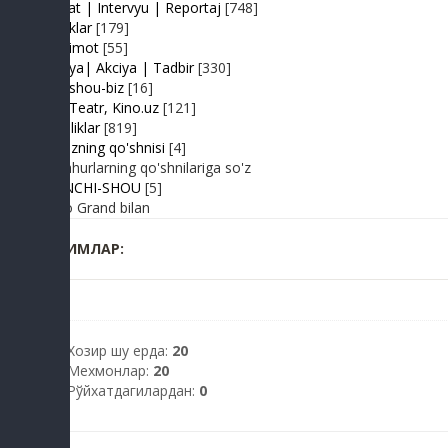
Suhbat | Intervyu | Reportaj
[748]
Tabriklar
[179]
Taqdimot
[55]
Hayriya| Akciya | Tadbir
[330]
Turk shou-biz
[16]
TV | Teatr, Kino.uz
[121]
Yangiliklar
[819]
Yulduzning qo'shnisi
[4]
Mashhurlarning qo'shnilariga so'z
BIRINCHI-SHOU
[5]
Radio Grand bilan
КИМЛАР:
Хозир шу ерда:
20
Мехмонлар:
20
Рўйхатдагилардан:
0