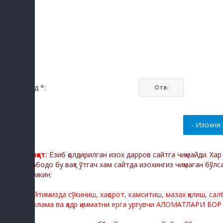
Код *:
Диққат:
Ёзиб қолдирилган изох дарров сайтга чиқмайди. Ха
Мабодо бу вақт ўтгач хам сайтда изохингиз чиқмаган бўлс
мумкин:
Сайтимизда сўкиниш, хақорот, камситиш, мазах қилиш, са
реклама ва қадр қимматни ерга ургувчи АЛОМАТЛАРИ БОР