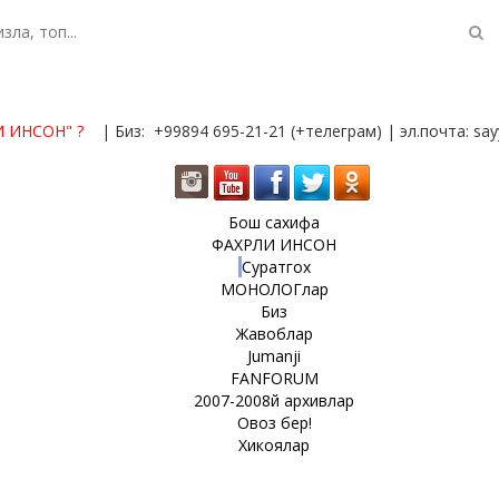
И ИНСОН"
?
| Биз: +99894 695-21-21 (+телеграм) | эл.почта: s
Бош сахифа
ФАХРЛИ ИНСОН
Суратгох
МОНОЛОГлар
Биз
Жавоблар
Jumanji
FANFORUM
2007-2008й архивлар
Овоз бер!
Хикоялар