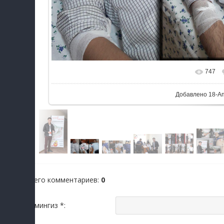
747
Добавлено
18-А
Всего комментариев
:
0
Исмингиз *: