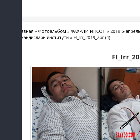
Главная
»
Фотоальбом
»
ФАХРЛИ ИНСОН
»
2019 5-апрел
мухандислари институти
» FI_Irr_2019_apr (4)
FI_Irr_20