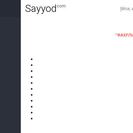
Sayyod
.com
"ФАХРЛ