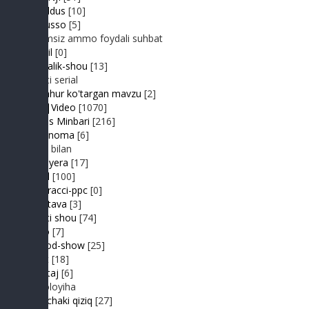
JurYuldus
[10]
Kaktusso
[5]
Yoqimsiz ammo foydali suhbat
Kongil
[0]
Kundalik-shou
[13]
Realiti serial
Mashhur ko'targan mavzu
[2]
MP3|Video
[1070]
Muhlis Minbari
[216]
Ovoznoma
[6]
Luiza bilan
Premyera
[17]
Prikol
[100]
Paparacci-ppc
[0]
Podstava
[3]
Realiti shou
[74]
Retro
[7]
Sayyod-show
[25]
Sport
[18]
Shantaj
[6]
Videoloyiha
Shunchaki qiziq
[27]