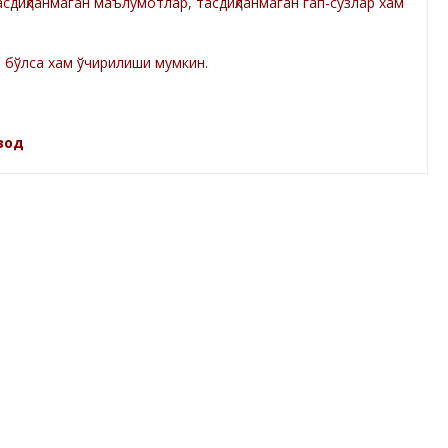
диқланмаган маълумотлар, тасдиқланмаган гап-сўзлар хам
а бўлса хам ўчирилиши мумкин.
зод