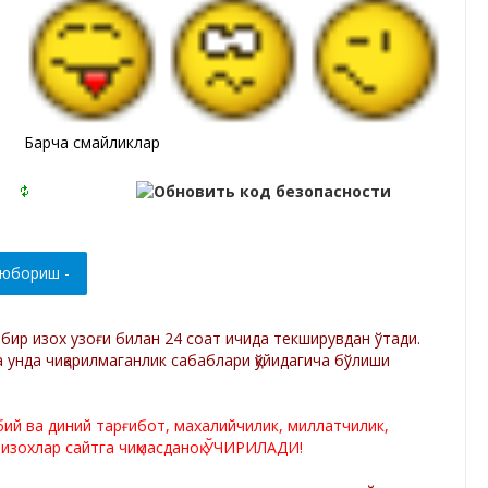
Барча смайликлар
р бир изох узоғи билан 24 соат ичида текширувдан ўтади.
а унда чиқарилмаганлик сабаблари қўйидагича бўлиши
лбий ва диний тарғибот, махалийчилик, миллатчилик,
 изохлар сайтга чиқмасданоқ ЎЧИРИЛАДИ!