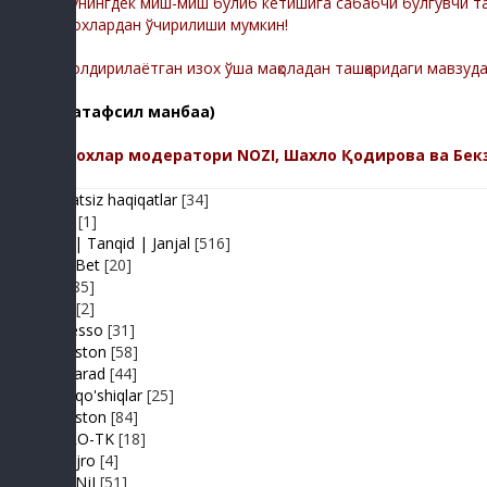
Шунингдек миш-миш бўлиб кетишига сабабчи бўлгувчи тас
изохлардан ўчирилиши мумкин!
-Қолдирилаётган изох ўша мақоладан ташқаридаги мавзуд
(батафсил манбаа)
Изохлар модератори NOZI, Шахло Қодирова ва Бек
Adolatsiz haqiqatlar
[34]
Arhiv
[1]
Baxs| Tanqid | Janjal
[516]
BeshBet
[20]
Din
[85]
Duel
[2]
Expresso
[31]
FIKRiston
[58]
Hit-Parad
[44]
Ijara qo'shiqlar
[25]
IJODiston
[84]
IMPRO-TK
[18]
Jonli ijro
[4]
JuMaNjI
[51]