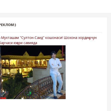
РЕКЛОМ:)
-Мухташам "Султон-Саид" кошонаси! Шохона хордиқ учун
барчаси юқори савияда