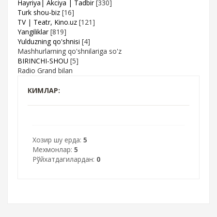
Hayriya| Akciya | Tadbir
[330]
Turk shou-biz
[16]
TV | Teatr, Kino.uz
[121]
Yangiliklar
[819]
Yulduzning qo'shnisi
[4]
Mashhurlarning qo'shnilariga so'z
BIRINCHI-SHOU
[5]
Radio Grand bilan
КИМЛАР:
Хозир шу ерда:
5
Мехмонлар:
5
Рўйхатдагилардан:
0