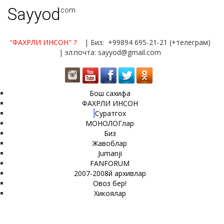
Sayyod
.com
"ФАХРЛИ ИНСОН"
?
| Биз: +99894 695-21-21 (+телеграм)
| эл.почта: sayyod@gmail.com
Бош сахифа
ФАХРЛИ ИНСОН
Суратгох
МОНОЛОГлар
Биз
Жавоблар
Jumanji
FANFORUM
2007-2008й архивлар
Овоз бер!
Хикоялар