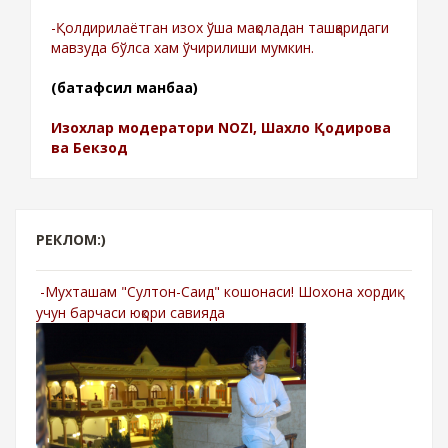
-Қолдирилаётган изох ўша мақоладан ташқаридаги
мавзуда бўлса хам ўчирилиши мумкин.
(батафсил манбаа)
Изохлар модератори NOZI, Шахло Қодирова
ва Бекзод
РЕКЛОМ:)
-Мухташам "Султон-Саид" кошонаси! Шохона хордиқ
учун барчаси юқори савияда