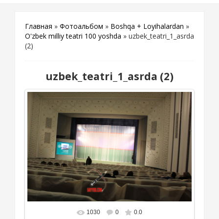
Главная
»
Фотоальбом
»
Boshqa + Loyihalardan
»
O'zbek milliy teatri 100 yoshda
» uzbek_teatri_1_asrda
(2)
uzbek_teatri_1_asrda (2)
1030
0
0.0