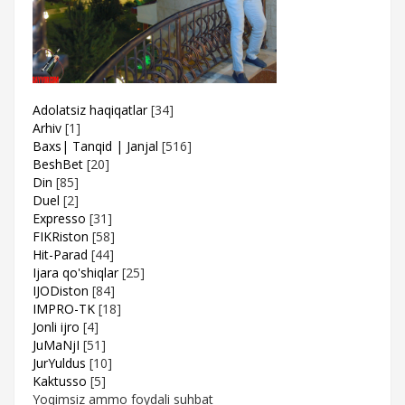
Adolatsiz haqiqatlar
[34]
Arhiv
[1]
Baxs| Tanqid | Janjal
[516]
BeshBet
[20]
Din
[85]
Duel
[2]
Expresso
[31]
FIKRiston
[58]
Hit-Parad
[44]
Ijara qo'shiqlar
[25]
IJODiston
[84]
IMPRO-TK
[18]
Jonli ijro
[4]
JuMaNjI
[51]
JurYuldus
[10]
Kaktusso
[5]
Yoqimsiz ammo foydali suhbat