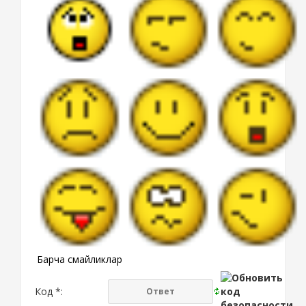
Барча смайликлар
Код *: