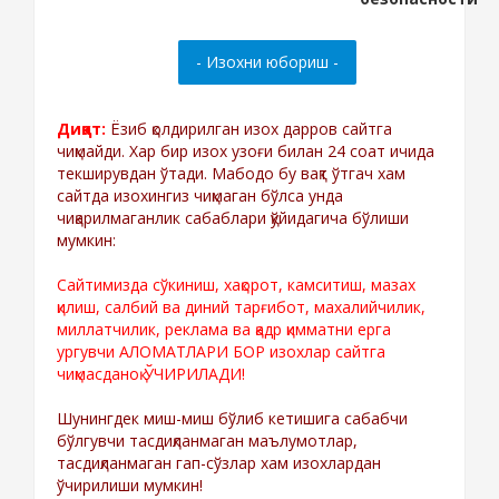
Диққат:
Ёзиб қолдирилган изох дарров сайтга
чиқмайди. Хар бир изох узоғи билан 24 соат ичида
текширувдан ўтади. Мабодо бу вақт ўтгач хам
сайтда изохингиз чиқмаган бўлса унда
чиқарилмаганлик сабаблари қўйидагича бўлиши
мумкин:
Сайтимизда сўкиниш, хақорот, камситиш, мазах
қилиш, салбий ва диний тарғибот, махалийчилик,
миллатчилик, реклама ва қадр қимматни ерга
ургувчи АЛОМАТЛАРИ БОР изохлар сайтга
чиқмасданоқ ЎЧИРИЛАДИ!
Шунингдек миш-миш бўлиб кетишига сабабчи
бўлгувчи тасдиқланмаган маълумотлар,
тасдиқланмаган гап-сўзлар хам изохлардан
ўчирилиши мумкин!