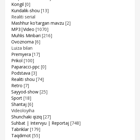
Kongil
[0]
Kundalik-shou
[13]
Realiti serial
Mashhur ko'targan mavzu
[2]
MP3|Video
[1070]
Muhlis Minbari
[216]
Ovoznoma
[6]
Luiza bilan
Premyera
[17]
Prikol
[100]
Paparacci-ppc
[0]
Podstava
[3]
Realiti shou
[74]
Retro
[7]
Sayyod-show
[25]
Sport
[18]
Shantaj
[6]
Videoloyiha
Shunchaki qiziq
[27]
Suhbat | Intervyu | Reportaj
[748]
Tabriklar
[179]
Taqdimot
[55]