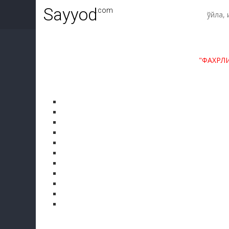
Sayyod
.com
"ФАХРЛ