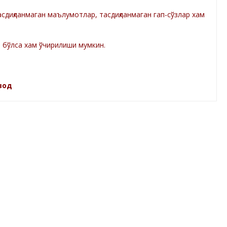
диқланмаган маълумотлар, тасдиқланмаган гап-сўзлар хам
а бўлса хам ўчирилиши мумкин.
зод