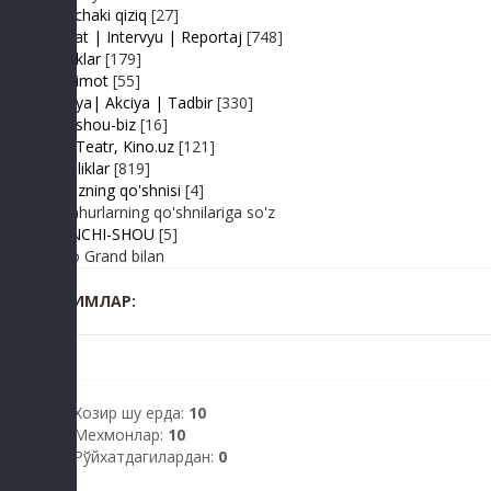
Shunchaki qiziq
[27]
Suhbat | Intervyu | Reportaj
[748]
Tabriklar
[179]
Taqdimot
[55]
Hayriya| Akciya | Tadbir
[330]
Turk shou-biz
[16]
TV | Teatr, Kino.uz
[121]
Yangiliklar
[819]
Yulduzning qo'shnisi
[4]
Mashhurlarning qo'shnilariga so'z
BIRINCHI-SHOU
[5]
Radio Grand bilan
КИМЛАР:
Хозир шу ерда:
10
Мехмонлар:
10
Рўйхатдагилардан:
0