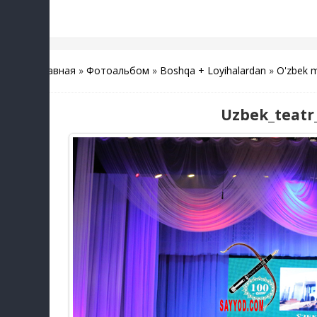
Главная
»
Фотоальбом
»
Boshqa + Loyihalardan
»
O'zbek m
Uzbek_teatr_