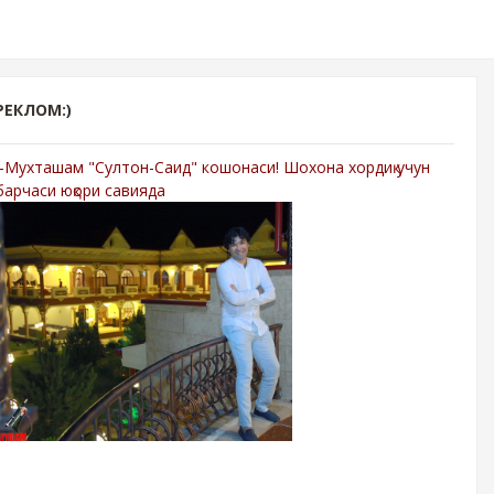
РЕКЛОМ:)
-Мухташам "Султон-Саид" кошонаси! Шохона хордиқ учун
барчаси юқори савияда