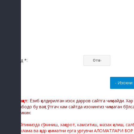
Код *:
Диққат:
Ёзиб қолдирилган изох дарров сайтга чиқмайди. Ха
Мабодо бу вақт ўтгач хам сайтда изохингиз чиқмаган бўлс
мумкин:
Сайтимизда сўкиниш, хақорот, камситиш, мазах қилиш, са
реклама ва қадр қимматни ерга ургувчи АЛОМАТЛАРИ БОР