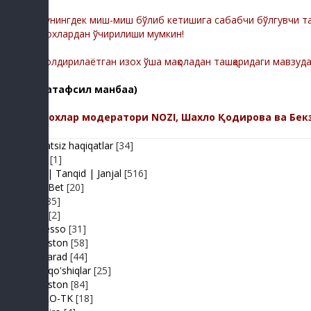
Шунингдек миш-миш бўлиб кетишига сабабчи бўлгувчи тас
изохлардан ўчирилиши мумкин!
-Қолдирилаётган изох ўша мақоладан ташқаридаги мавзуд
(батафсил манбаа)
Изохлар модератори NOZI, Шахло Қодирова ва Бек
Adolatsiz haqiqatlar
[34]
Arhiv
[1]
Baxs| Tanqid | Janjal
[516]
BeshBet
[20]
Din
[85]
Duel
[2]
Expresso
[31]
FIKRiston
[58]
Hit-Parad
[44]
Ijara qo'shiqlar
[25]
IJODiston
[84]
IMPRO-TK
[18]