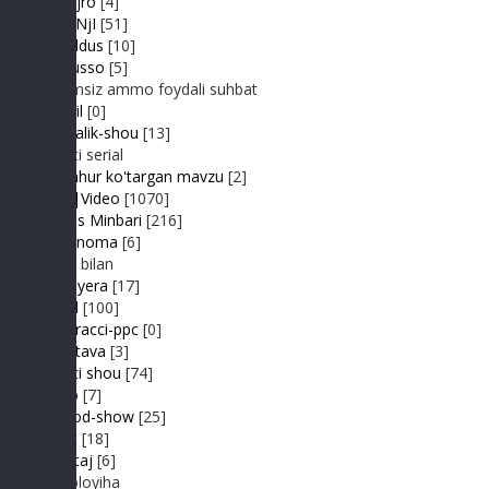
Jonli ijro
[4]
JuMaNjI
[51]
JurYuldus
[10]
Kaktusso
[5]
Yoqimsiz ammo foydali suhbat
Kongil
[0]
Kundalik-shou
[13]
Realiti serial
Mashhur ko'targan mavzu
[2]
MP3|Video
[1070]
Muhlis Minbari
[216]
Ovoznoma
[6]
Luiza bilan
Premyera
[17]
Prikol
[100]
Paparacci-ppc
[0]
Podstava
[3]
Realiti shou
[74]
Retro
[7]
Sayyod-show
[25]
Sport
[18]
Shantaj
[6]
Videoloyiha