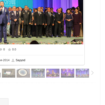
0
0.0
оя-2014
Sayyod