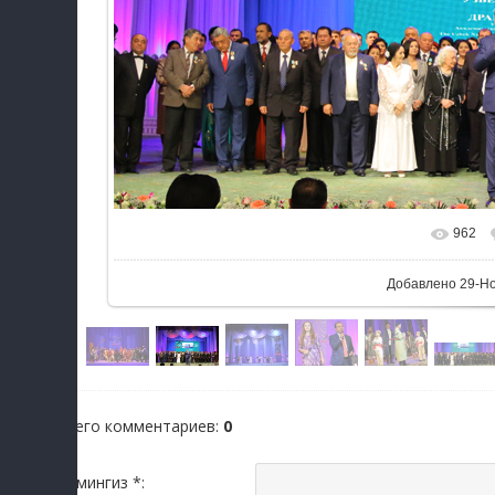
962
Добавлено
29-Н
Всего комментариев
:
0
Исмингиз *: