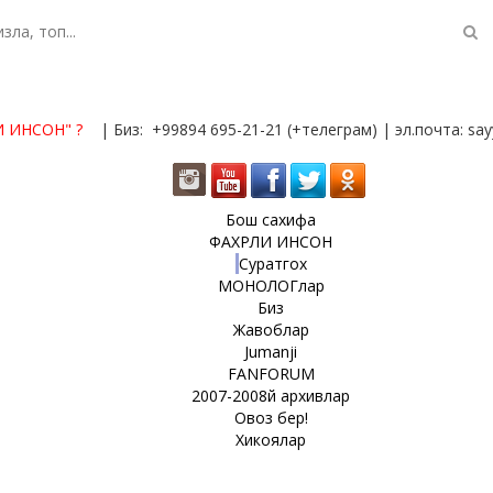
И ИНСОН"
?
| Биз: +99894 695-21-21 (+телеграм) | эл.почта: s
Бош сахифа
ФАХРЛИ ИНСОН
Суратгох
МОНОЛОГлар
Биз
Жавоблар
Jumanji
FANFORUM
2007-2008й архивлар
Овоз бер!
Хикоялар