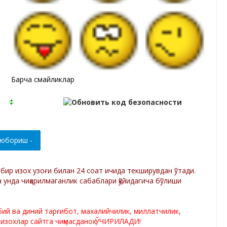
Барча смайликлар
р бир изох узоғи билан 24 соат ичида текширувдан ўтади.
а унда чиқарилмаганлик сабаблари қўйидагича бўлиши
лбий ва диний тарғибот, махалийчилик, миллатчилик,
 изохлар сайтга чиқмасданоқ ЎЧИРИЛАДИ!