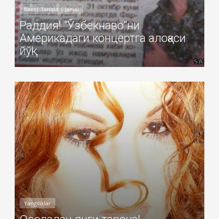
Baxs| Tanqid | Janjal
Раддия! "Ўзбекнаво"ни
Америкадаги концертга алоқаси
йўқ!
Добавил: Sayyod Дата: 05-Ноя-2010
Yangiliklar