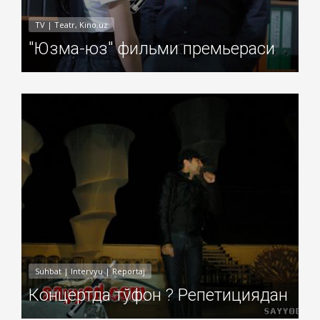
TV | Teatr, Kino.uz
"Юзма-юз" фильми премьераси
Добавил: Sayyod Дата: 06-Ноя-2010
Suhbat | Intervyu | Reportaj
Концертда тўфон ? Репетициядан