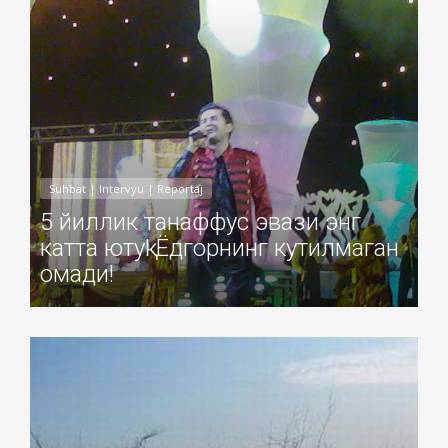
Suhbat | Intervyu | Reportaj
5 йиллик танаффус эвази энг
катта ютуқ! Ёдгорнинг кутилмаган
омади!
Добавил: Sayyod Дата: 06-Ноя-2010