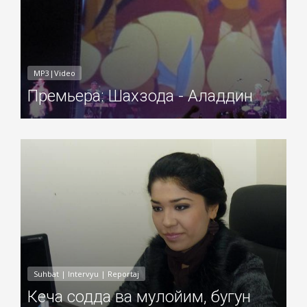
MP3|Video
Премьера: Шахзода - Аладдин
Добавил: Sayyod Дата: 03-Ноя-2010
Suhbat | Intervyu | Reportaj
Кеча содда ва мулойим, бугун