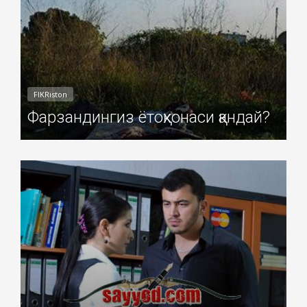
FIKRiston
Фарзандингиз ётоқхонаси қандай?
Добавил: Sayyod Дата: 06-Ноя-2010