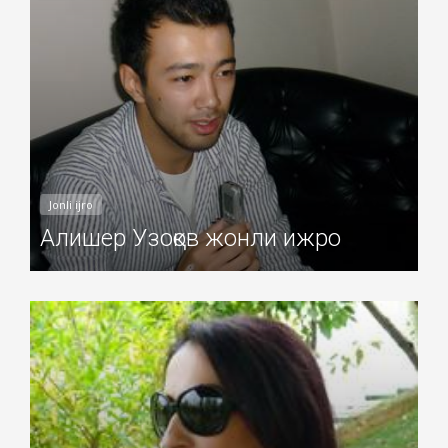
Jonli ijro
Алишер Узоқов жонли ижро
Добавил: Sayyod Дата: 08-Ноя-2010