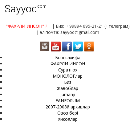
Sayyod
.com
"ФАХРЛИ ИНСОН"
?
| Биз: +99894 695-21-21 (+телеграм)
| эл.почта: sayyod@gmail.com
Бош сахифа
ФАХРЛИ ИНСОН
Суратгох
МОНОЛОГлар
Биз
Жавоблар
Jumanji
FANFORUM
2007-2008й архивлар
Овоз бер!
Хикоялар