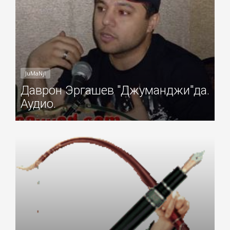
JuMaNjI
Даврон Эргашев "Джуманджи"да.
Аудио.
Добавил: Sayyod Дата: 09-Ноя-2010