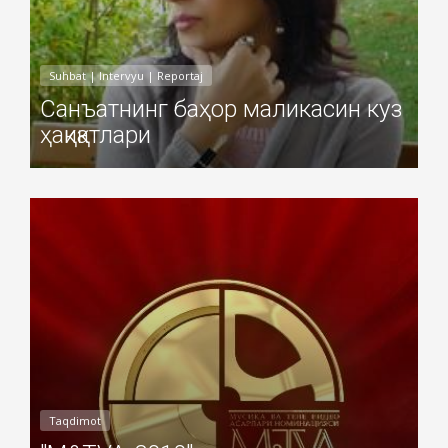
Suhbat | Intervyu | Reportaj
Санъатнинг баҳор маликасин куз
ҳақиқатлари
Добавил: Sayyod Дата: 08-Ноя-2010
Taqdimot