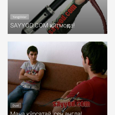
Yangiliklar
SAYYOD.COM қайтмоқда!
Добавил: Sayyod Дата: 09-Ноя-2010
Duel
Мана кўрсатай, сен англа!