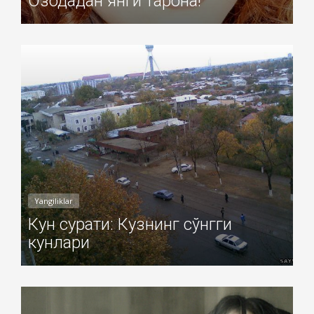
Озодадан янги тарона!
Добавил: Sayyod Дата: 04-Ноя-2010
Yangiliklar
Кун сурати: Кузнинг сўнгги
кунлари
Добавил: Sayyod Дата: 03-Ноя-2010