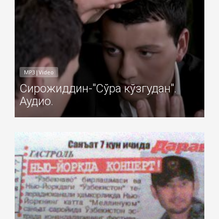
MP3|Video
Сирожиддин-"Сўра кўзгудан".
Аудио.
Добавил: Sayyod Дата: 05-Ноя-2010