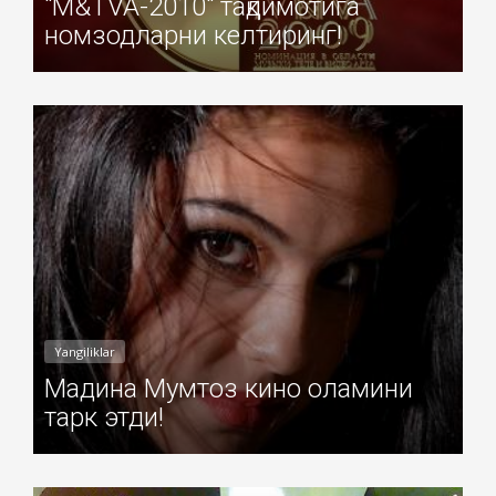
"M&TVA-2010" тақдимотига
номзодларни келтиринг!
Добавил: Sayyod Дата: 07-Ноя-2010
Yangiliklar
Мадина Мумтоз кино оламини
тарк этди!
Добавил: Sayyod Дата: 06-Ноя-2010