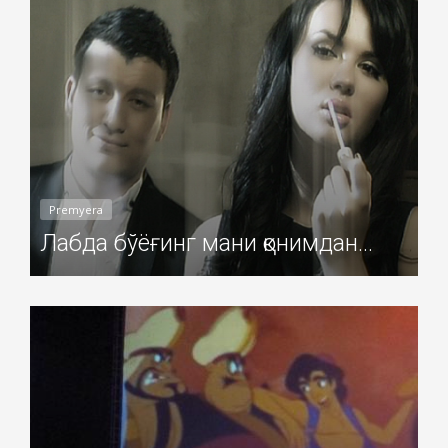
Premyera
Лабда бўёғинг мани қонимдан...
Добавил: Sayyod Дата: 03-Ноя-2010